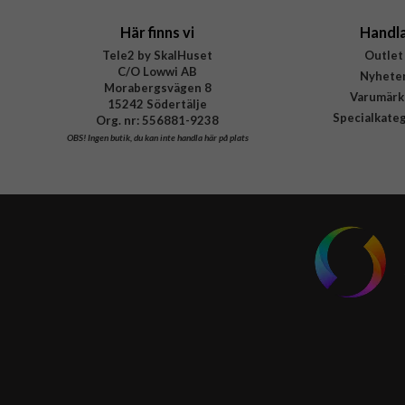
Här finns vi
Handl
Tele2 by SkalHuset
Outlet
C/O Lowwi AB
Nyhete
Morabergsvägen 8
Varumärk
15242 Södertälje
Specialkate
Org. nr: 556881-9238
OBS!
Ingen butik, du kan inte handla här på plats