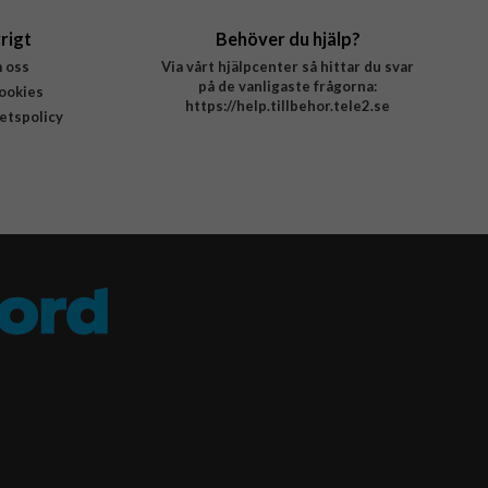
rigt
Behöver du hjälp?
 oss
Via vårt hjälpcenter så hittar du svar
på de vanligaste frågorna:
ookies
https://help.tillbehor.tele2.se
tetspolicy