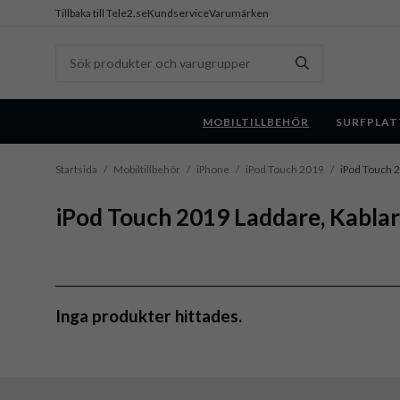
Tillbaka till Tele2.se
Kundservice
Varumärken
MOBILTILLBEHÖR
SURFPLAT
Startsida
/
Mobiltillbehör
/
iPhone
/
iPod Touch 2019
/
iPod Touch 2
iPod Touch 2019 Laddare, Kablar
Inga produkter hittades.