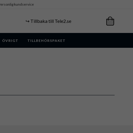
ersonlig kundservice
↪️ Tillbaka till Tele2.se
ÖVRIGT
TILLBEHÖRSPAKET