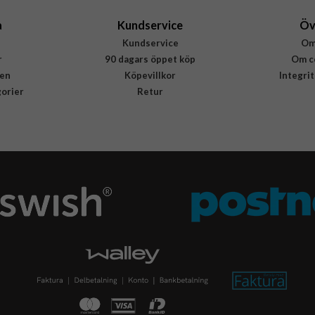
a
Kundservice
Öv
Kundservice
Om
r
90 dagars öppet köp
Om c
en
Köpevillkor
Integri
gorier
Retur