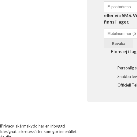
eller via SMS. 
finns i lager.
Bevaka
Finns ej i lag
Personlig s
Snabba leve
Officiell T
ualPrivacy-skärmskydd har en inbyggd
designat sekretessfilter som gör innehållet