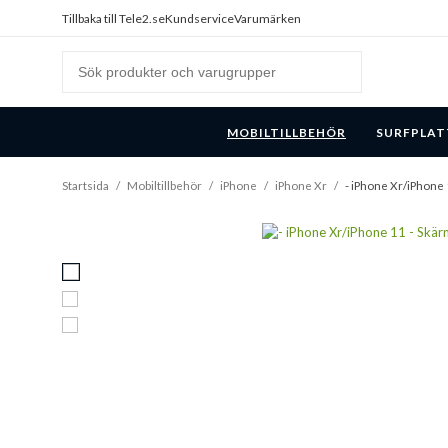
Tillbaka till Tele2.se
Kundservice
Varumärken
MOBILTILLBEHÖR
SURFPLAT
Startsida
/
Mobiltillbehör
/
iPhone
/
iPhone Xr
/
- iPhone Xr/iPhone 