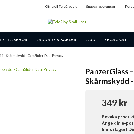
Officiell Tele2-butik
Snabba leveranser
Perso
TETILLBEHÖR
LADDARE & KABLAR
LJUD
BEGAGNAT
11 - Skärmskydd - CamSlider Dual Privacy
PanzerGlass -
Skärmskydd -
349 kr
Bevaka produk
Ange din e-pos
finns i lager! D