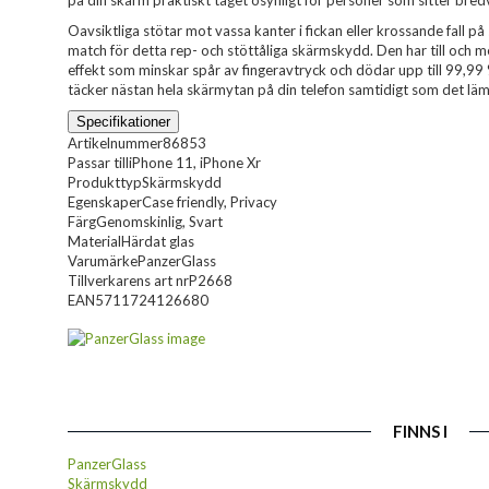
på din skärm praktiskt taget osynligt för personer som sitter bredv
Oavsiktliga stötar mot vassa kanter i fickan eller krossande fall på
match för detta rep- och stöttåliga skärmskydd. Den har till och m
effekt som minskar spår av fingeravtryck och dödar upp till 99,99
täcker nästan hela skärmytan på din telefon samtidigt som det lämna
Specifikationer
Artikelnummer
86853
Passar till
iPhone 11, iPhone Xr
Produkttyp
Skärmskydd
Egenskaper
Case friendly, Privacy
Färg
Genomskinlig, Svart
Material
Härdat glas
Varumärke
PanzerGlass
Tillverkarens art nr
P2668
EAN
5711724126680
FINNS I
PanzerGlass
Skärmskydd