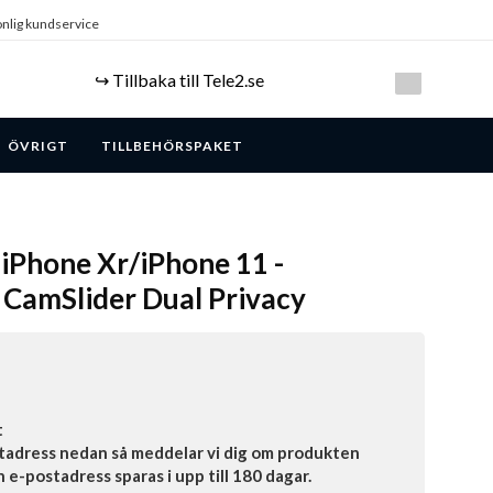
nlig kundservice
↪️ Tillbaka till Tele2.se
ÖVRIGT
TILLBEHÖRSPAKET
 iPhone Xr/iPhone 11 -
 CamSlider Dual Privacy
t
tadress nedan så meddelar vi dig om produkten
in e-postadress sparas i upp till 180 dagar.