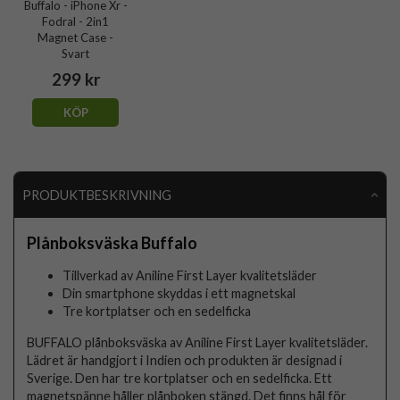
Buffalo - iPhone Xr -
Fodral - 2in1
Magnet Case -
Svart
299 kr
KÖP
PRODUKTBESKRIVNING
Plånboksväska Buffalo
Tillverkad av Aniline First Layer kvalitetsläder
Din smartphone skyddas i ett magnetskal
Tre kortplatser och en sedelficka
BUFFALO plånboksväska av Aniline First Layer kvalitetsläder.
Lädret är handgjort i Indien och produkten är designad i
Sverige. Den har tre kortplatser och en sedelficka. Ett
magnetspänne håller plånboken stängd. Det finns hål för