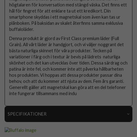
högtalaren för konversation med stängd väska. Det finns ett
hål för fingret för att enklare ta ut ett kredikort. Din
smartphone skyddas i ett magnetskal som även kan tas ur
plånboken. På baksidan av skalet återfinns samma exklusiva
buffaloläder.
Denna produkt är gjord av First Class premium läder (Full
Grain). All vårt läder är handgjort, och vi väljer noggrant det
bästa naturliga skinnet för våra produkter. Tecken på
variationer i färg och i textur är bevis på lädrets naturliga
skönhet och det kan utvecklas över tiden. Dessa särdrag och
patina är inte fel, och kommer inte att påverka hållbarheten
hos produkten. Vi hoppas att dessa produkter passar dina
behov, och att du kommer att njuta av dem. Fem års garanti.
Generellt gäller att magnetskal kan göra att en del telefoner
inte fungerar tillsammans med indu
SPECIFIKATIONER
Artikelnummer
101656