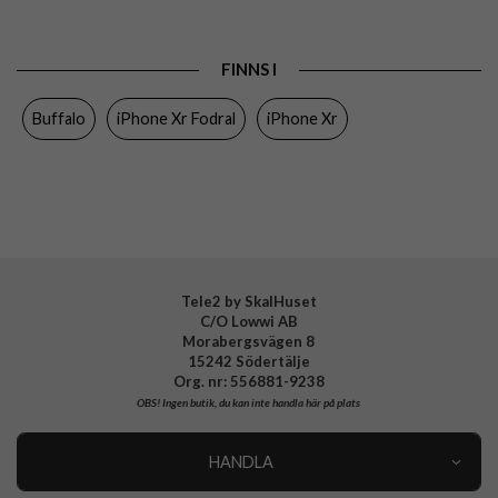
Passar till
iPhone Xr
Produkttyp
Fodral
FINNS I
Egenskaper
Kortfack, Löstagbart skal
Buffalo
iPhone Xr Fodral
iPhone Xr
Färg
Brun
Material
Hårdplast (PC), Äkta läder
Varumärke
Buffalo
Tillverkarens art nr
658562
EAN
7319926575626
Tele2 by SkalHuset
C/O Lowwi AB
Morabergsvägen 8
15242 Södertälje
Org. nr: 556881-9238
OBS!
Ingen butik, du kan inte handla här på plats
HANDLA