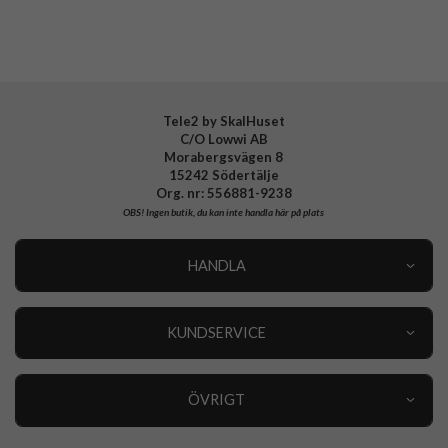
Varumärke
Spigen
Tillverkarens art nr
ACS10319
EAN
8800283314519
Tele2 by SkalHuset
C/O Lowwi AB
Morabergsvägen 8
15242 Södertälje
Org. nr: 556881-9238
OBS!
Ingen butik, du kan inte handla här på plats
HANDLA
Outlet
Nyheter
KUNDSERVICE
Varumärken
Kundservice
Specialkategorier
90 dagars öppet köp
ÖVRIGT
Köpevillkor
Om oss
Retur