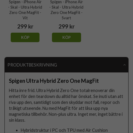
Spigen - iPhone Air
Spigen - iPhone Air
- Skal - Ultra Hybrid
- Skal - Ultra Hybrid
Zero One MagFit -
Zero One MagFit -
Vit
Svart
299 kr
299 kr
KÖP
KÖP
PRODUKTBESKRIVNING
Spigen Ultra Hybrid Zero One MagFit
Hitta inre frid. Ultra Hybrid Zero One totalrenoverar din
enhet för den teardown du alltid har önskat. Se inuti utan att
riva upp den, samtidigt som den skyddar mot fall, repor och
tråkigt utseende. Nu med MagFit för att låsa upp nya
magnetiska tillbehör. Non-plus ultra. Inget mer, inget bättre i
sin klass.
Hybridstruktur i PC och TPU med Air Cushion