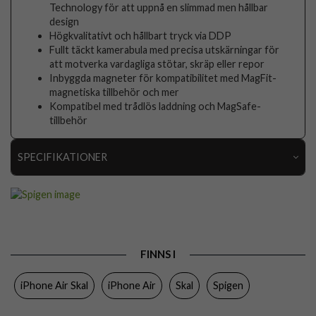
Technology för att uppnå en slimmad men hållbar
design
Högkvalitativt och hållbart tryck via DDP
Fullt täckt kamerabula med precisa utskärningar för
att motverka vardagliga stötar, skräp eller repor
Inbyggda magneter för kompatibilitet med MagFit-
magnetiska tillbehör och mer
Kompatibel med trådlös laddning och MagSafe-
tillbehör
SPECIFIKATIONER
Artikelnummer
116609
Passar till
iPhone Air
Produkttyp
Skal
FINNS I
Egenskaper
MagSafe-kompatibel
iPhone Air Skal
iPhone Air
Skal
Spigen
Färg
Genomskinlig, Grå
Material
Hårdplast (PC), Mjukplast (TPU)