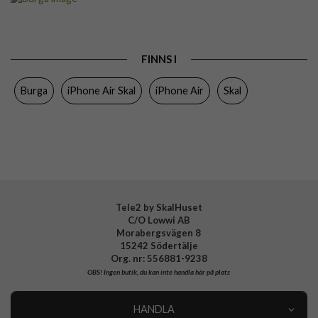
Passar till
iPhone Air
Produkttyp
Skal
FINNS I
Färg
Flerfärgad
Burga
iPhone Air Skal
iPhone Air
Skal
Material
Hårdplast (PC), Mjukplast (TPU)
Varumärke
Burga
Tillverkarens art nr
142213
EAN
4772241422137
Tele2 by SkalHuset
C/O Lowwi AB
Morabergsvägen 8
15242 Södertälje
Org. nr: 556881-9238
OBS!
Ingen butik, du kan inte handla här på plats
HANDLA