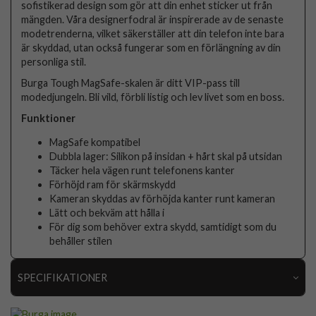
sofistikerad design som gör att din enhet sticker ut från
mängden. Våra designerfodral är inspirerade av de senaste
modetrenderna, vilket säkerställer att din telefon inte bara
är skyddad, utan också fungerar som en förlängning av din
personliga stil.
Burga Tough MagSafe-skalen är ditt VIP-pass till
modedjungeln. Bli vild, förbli listig och lev livet som en boss.
Funktioner
MagSafe kompatibel
Dubbla lager: Silikon på insidan + hårt skal på utsidan
Täcker hela vägen runt telefonens kanter
Förhöjd ram för skärmskydd
Kameran skyddas av förhöjda kanter runt kameran
Lätt och bekväm att hålla i
För dig som behöver extra skydd, samtidigt som du
behåller stilen
SPECIFIKATIONER
Artikelnummer
119035