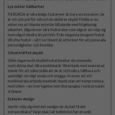
Lyx möter hållbarhet
På BURGA är våra lyxiga fodral mer än bara accessoarer; de
är ett uttryck för stil och en sköld av skydd. Födda ur en
vision om att blanda estetisk tilltalande med högklassig
säkerhet, tillgodoser våra fodral dem som vägrar att nöja sig
med något mindre än perfekt. Från eleganta designerfodral
till söta fodral – vårt sortiment är utformat för att passa alla
personligheter och livsstilar.
Oöverträffat skydd
Glöm dagarna då skyddsfodral innebar skrymmande,
oattraktiva skal. Våra mobilskal är tillverkade med avancerad
teknik för att säkerställa att de är stötsäkra, hållbara och
samtidigt otroligt smala och snygga. Vi anser att ett
mobilskal ska erbjuda maximalt skydd utan att kompromissa
med stilen – en övertygelse som återspeglas i varje produkt
vi skapar.
Exklusiv design
Varför nöja sig med det vanliga när du kan få det
extraordinära? Varje skal i vår kollektion har en unik,