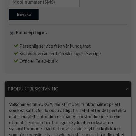
Bevaka
Finns ej i lager.
Personlig service från vår kundtjänst
Snabba leveranser från vårt lager i Sverige
Officiell Tele2-butik
PRODUKTBESKRIVNING
Välkommen till BURGA, där stil möter funktionalitet på ett
sömlöst sätt. Om du outtröttligt har letat efter det perfekta
mobilfodralet slutar din resa här. Vi förstår din önskan om
ett mobilskal som inte bara ger skydd utan också är en
symbol för mode. Därför har vi skräddarsytt en kollektion
som förkroppsligar lyx, skydd och stil, speciellt för din enhet.