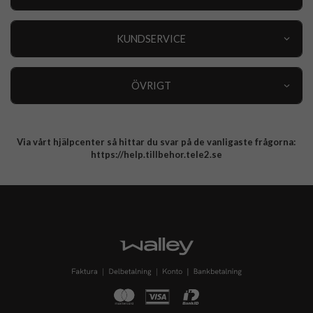
Outlet
Nyheter
KUNDSERVICE
Varumärken
Kundservice
Specialkategorier
90 dagars öppet köp
ÖVRIGT
Köpevillkor
Om oss
Retur
Om cookies
Via vårt hjälpcenter så hittar du svar på de vanligaste frågorna:
Integritetspolicy
https://help.tillbehor.tele2.se