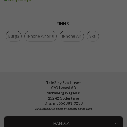
Passar till
iPhone Air
Produkttyp
Skal
FINNS I
Färg
Flerfärgad
Burga
iPhone Air Skal
iPhone Air
Skal
Material
Hårdplast (PC), Mjukplast (TPU)
Varumärke
Burga
Tillverkarens art nr
140655
EAN
4772241406557
Tele2 by SkalHuset
C/O Lowwi AB
Morabergsvägen 8
15242 Södertälje
Org. nr: 556881-9238
OBS!
Ingen butik, du kan inte handla här på plats
HANDLA