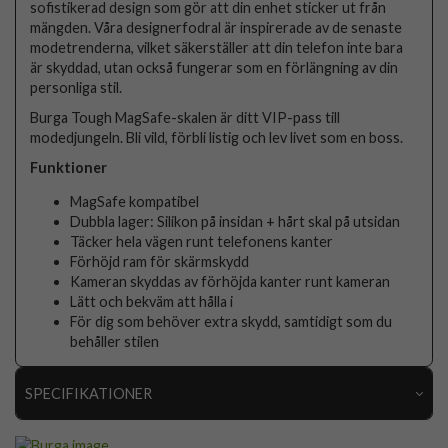
sofistikerad design som gör att din enhet sticker ut från
mängden. Våra designerfodral är inspirerade av de senaste
modetrenderna, vilket säkerställer att din telefon inte bara
är skyddad, utan också fungerar som en förlängning av din
personliga stil.
Burga Tough MagSafe-skalen är ditt VIP-pass till
modedjungeln. Bli vild, förbli listig och lev livet som en boss.
Funktioner
MagSafe kompatibel
Dubbla lager: Silikon på insidan + hårt skal på utsidan
Täcker hela vägen runt telefonens kanter
Förhöjd ram för skärmskydd
Kameran skyddas av förhöjda kanter runt kameran
Lätt och bekväm att hålla i
För dig som behöver extra skydd, samtidigt som du
behåller stilen
SPECIFIKATIONER
Artikelnummer
119036