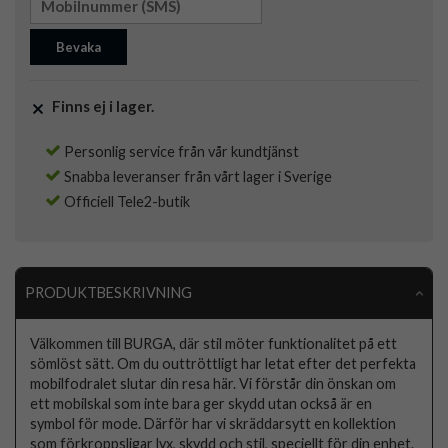
Bevaka
Finns ej i lager.
Personlig service från vår kundtjänst
Snabba leveranser från vårt lager i Sverige
Officiell Tele2-butik
PRODUKTBESKRIVNING
Välkommen till BURGA, där stil möter funktionalitet på ett
sömlöst sätt. Om du outtröttligt har letat efter det perfekta
mobilfodralet slutar din resa här. Vi förstår din önskan om
ett mobilskal som inte bara ger skydd utan också är en
symbol för mode. Därför har vi skräddarsytt en kollektion
som förkroppsligar lyx, skydd och stil, speciellt för din enhet.