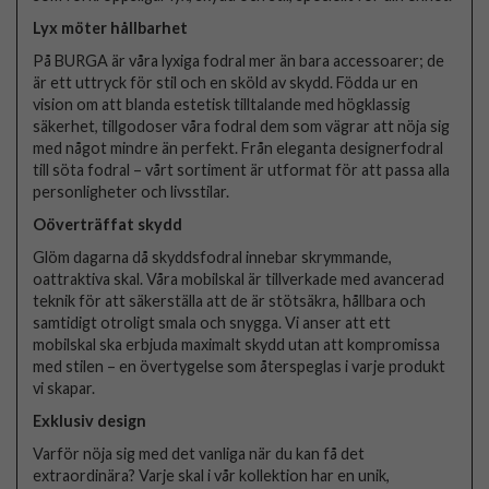
Lyx möter hållbarhet
På BURGA är våra lyxiga fodral mer än bara accessoarer; de
är ett uttryck för stil och en sköld av skydd. Födda ur en
vision om att blanda estetisk tilltalande med högklassig
säkerhet, tillgodoser våra fodral dem som vägrar att nöja sig
med något mindre än perfekt. Från eleganta designerfodral
till söta fodral – vårt sortiment är utformat för att passa alla
personligheter och livsstilar.
Oöverträffat skydd
Glöm dagarna då skyddsfodral innebar skrymmande,
oattraktiva skal. Våra mobilskal är tillverkade med avancerad
teknik för att säkerställa att de är stötsäkra, hållbara och
samtidigt otroligt smala och snygga. Vi anser att ett
mobilskal ska erbjuda maximalt skydd utan att kompromissa
med stilen – en övertygelse som återspeglas i varje produkt
vi skapar.
Exklusiv design
Varför nöja sig med det vanliga när du kan få det
extraordinära? Varje skal i vår kollektion har en unik,