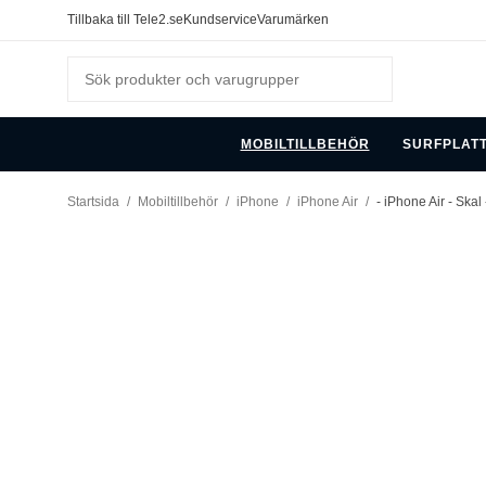
Tillbaka till Tele2.se
Kundservice
Varumärken
MOBILTILLBEHÖR
SURFPLAT
Startsida
/
Mobiltillbehör
/
iPhone
/
iPhone Air
/
- iPhone Air - Ska