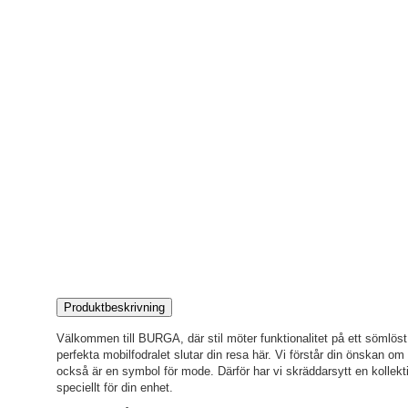
Produktbeskrivning
Välkommen till BURGA, där stil möter funktionalitet på ett sömlöst s
perfekta mobilfodralet slutar din resa här. Vi förstår din önskan o
också är en symbol för mode. Därför har vi skräddarsytt en kollekti
speciellt för din enhet.