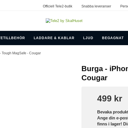
Officiell Tele2-butik
Snabba leveranser
Pers
TETILLBEHÖR
LADDARE & KABLAR
LJUD
BEGAGNAT
l - Tough MagSafe - Cougar
Burga - iPhon
Cougar
499 kr
Bevaka produk
Ange din e-pos
finns i lager! D