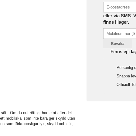
eller via SMS. 
finns i lager.
Bevaka
Finns ej i la
Personlig s
Snabba leve
Officiell Te
ätt. Om du outtröttligt har letat efter det
m ett mobilskal som inte bara ger skydd utan
on som förkroppsligar lyx, skydd och stil,