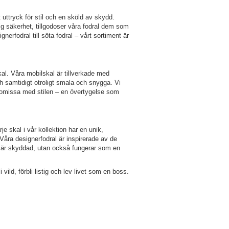
uttryck för stil och en sköld av skydd.
ig säkerhet, tillgodoser våra fodral dem som
nerfodral till söta fodral – vårt sortiment är
l. Våra mobilskal är tillverkade med
ch samtidigt otroligt smala och snygga. Vi
romissa med stilen – en övertygelse som
je skal i vår kollektion har en unik,
Våra designerfodral är inspirerade av de
ra är skyddad, utan också fungerar som en
ild, förbli listig och lev livet som en boss.