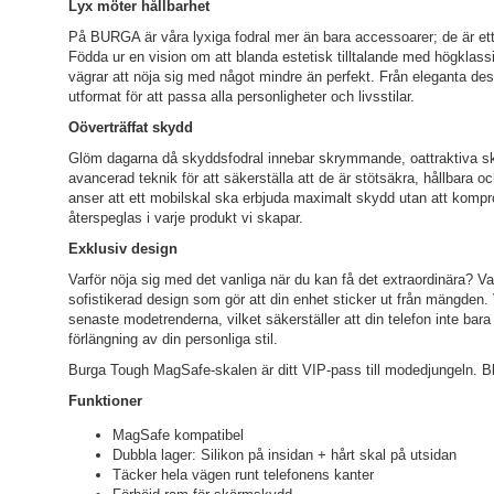
Lyx möter hållbarhet
På BURGA är våra lyxiga fodral mer än bara accessoarer; de är ett 
Födda ur en vision om att blanda estetisk tilltalande med högklass
vägrar att nöja sig med något mindre än perfekt. Från eleganta desig
utformat för att passa alla personligheter och livsstilar.
Oöverträffat skydd
Glöm dagarna då skyddsfodral innebar skrymmande, oattraktiva ska
avancerad teknik för att säkerställa att de är stötsäkra, hållbara o
anser att ett mobilskal ska erbjuda maximalt skydd utan att komp
återspeglas i varje produkt vi skapar.
Exklusiv design
Varför nöja sig med det vanliga när du kan få det extraordinära? Var
sofistikerad design som gör att din enhet sticker ut från mängden. 
senaste modetrenderna, vilket säkerställer att din telefon inte ba
förlängning av din personliga stil.
Burga Tough MagSafe-skalen är ditt VIP-pass till modedjungeln. Bli v
Funktioner
MagSafe kompatibel
Dubbla lager: Silikon på insidan + hårt skal på utsidan
Täcker hela vägen runt telefonens kanter