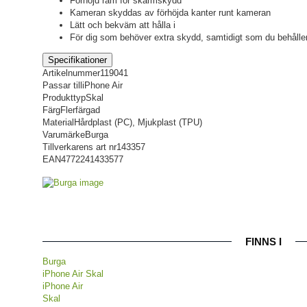
Förhöjd ram för skärmskydd
Kameran skyddas av förhöjda kanter runt kameran
Lätt och bekväm att hålla i
För dig som behöver extra skydd, samtidigt som du behåller
Specifikationer
Artikelnummer
119041
Passar till
iPhone Air
Produkttyp
Skal
Färg
Flerfärgad
Material
Hårdplast (PC), Mjukplast (TPU)
Varumärke
Burga
Tillverkarens art nr
143357
EAN
4772241433577
FINNS I
Burga
iPhone Air Skal
iPhone Air
Skal