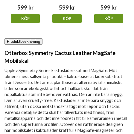
599 kr
599 kr
599 kr
KÖP
KÖP
KÖP
Produktbeskrivning
Otterbox Symmetry Cactus Leather MagSafe
Mobilskal
Upplev Symmetry Series kaktusläderskal med MagSafe. Möt
öknens mest sällsynta produkt – kaktusbaserat lädersubstitut
från Desserto. Det är ett plantbaserat alternativ till animaliskt
läder som är ekologiskt odlat och hållbart skördat från
nopalkaktus som inte behöver vattnas. Den är inte bara snygg.
Den är även cruelty-free. Kaktusläder är inte bara snyggt och
stilrent, utan också motståndskraftigt mot repor och fläckar.
Varenda detalj av detta skal har tillverkats med finess, från
metallknapparna och det inre fodret i filt till kameraramen i metall
och den supertunna profilen. Utöver den raffinerade designen
har mobilskalet i kaktusläder kraftfulla MagSafe-magneter och