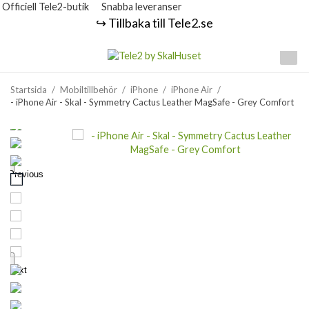
Officiell Tele2-butik
Snabba leveranser
↪️ Tillbaka till Tele2.se
Startsida
/
Mobiltillbehör
/
iPhone
/
iPhone Air
/
- iPhone Air - Skal - Symmetry Cactus Leather MagSafe - Grey Comfort
Previous
Next