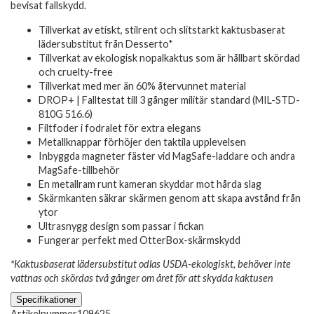
bevisat fallskydd.
Tillverkat av etiskt, stilrent och slitstarkt kaktusbaserat
lädersubstitut från Desserto*
Tillverkat av ekologisk nopalkaktus som är hållbart skördad
och cruelty-free
Tillverkat med mer än 60% återvunnet material
DROP+ | Falltestat till 3 gånger militär standard (MIL-STD-
810G 516.6)
Filtfoder i fodralet för extra elegans
Metallknappar förhöjer den taktila upplevelsen
Inbyggda magneter fäster vid MagSafe-laddare och andra
MagSafe-tillbehör
En metallram runt kameran skyddar mot hårda slag
Skärmkanten säkrar skärmen genom att skapa avstånd från
ytor
Ultrasnygg design som passar i fickan
Fungerar perfekt med OtterBox-skärmskydd
*Kaktusbaserat lädersubstitut odlas USDA-ekologiskt, behöver inte
vattnas och skördas två gånger om året för att skydda kaktusen
Specifikationer
Artikelnummer
109625