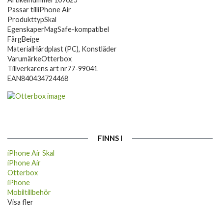
Passar till
iPhone Air
Produkttyp
Skal
Egenskaper
MagSafe-kompatibel
Färg
Beige
Material
Hårdplast (PC), Konstläder
Varumärke
Otterbox
Tillverkarens art nr
77-99041
EAN
840434724468
FINNS I
iPhone Air Skal
iPhone Air
Otterbox
iPhone
Mobiltillbehör
Visa fler