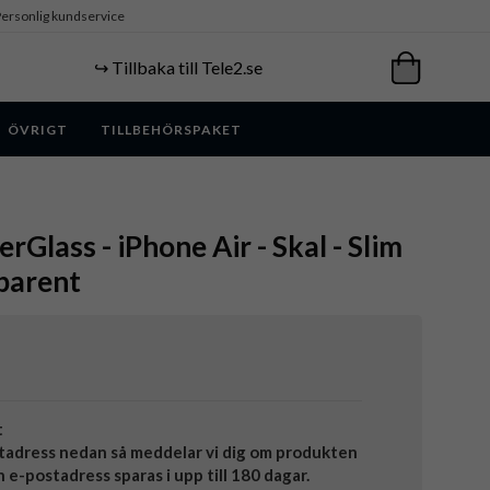
ersonlig kundservice
↪️ Tillbaka till Tele2.se
ÖVRIGT
TILLBEHÖRSPAKET
Glass - iPhone Air - Skal - Slim
parent
t
tadress nedan så meddelar vi dig om produkten
in e-postadress sparas i upp till 180 dagar.