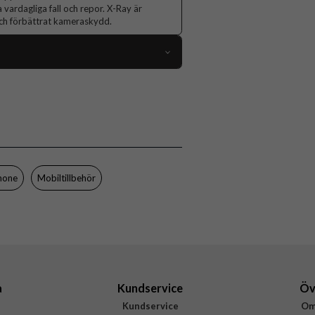
 vardagliga fall och repor. X-Ray är
 och förbättrat kameraskydd.
108804
iPhone Air
Skal
Trådlös laddning-kompatibel
Genomskinlig
hone
Mobiltillbehör
Hårdplast (PC), Mjukplast (TPU)
CARE by PanzerGlass
CR63289
5715685027208
a
Kundservice
Öv
Kundservice
Om