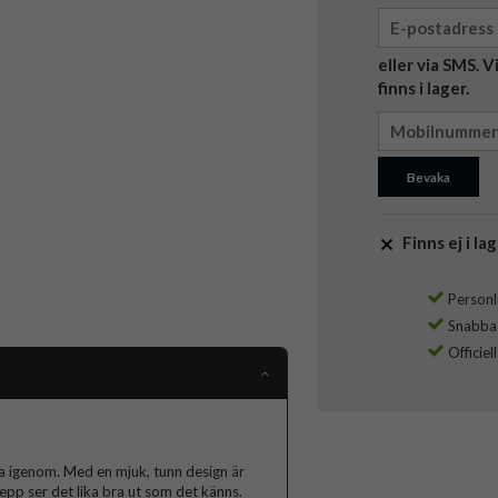
eller via SMS. 
finns i lager.
Bevaka
Finns ej i lag
Personli
Snabba l
Officiel
lysa igenom. Med en mjuk, tunn design är
repp ser det lika bra ut som det känns.