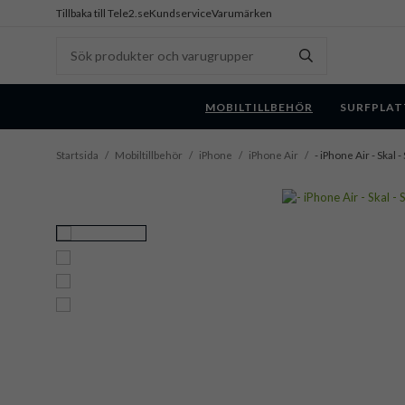
Tillbaka till Tele2.se
Kundservice
Varumärken
MOBILTILLBEHÖR
SURFPLAT
Startsida
/
Mobiltillbehör
/
iPhone
/
iPhone Air
/
- iPhone Air - Skal 