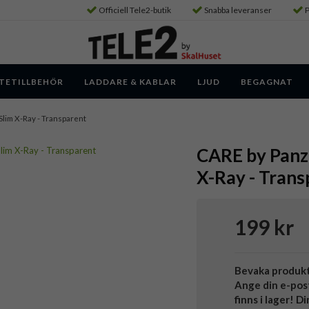
Officiell Tele2-butik
Snabba leveranser
P
TETILLBEHÖR
LADDARE & KABLAR
LJUD
BEGAGNAT
- Slim X-Ray - Transparent
CARE by Panzer
X-Ray - Trans
199 kr
Bevaka produk
Ange din e-pos
finns i lager! D