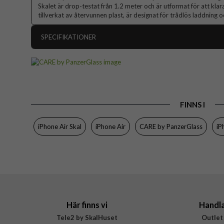
Skalet är drop-testat från 1.2 meter och är utformat för att klara
tillverkat av återvunnen plast, är designat för trådlös laddning
SPECIFIKATIONER
Artikelnummer
Passar till
Produkttyp
FINNS I
Egenskaper
Färg
iPhone Air Skal
iPhone Air
CARE by PanzerGlass
iP
Material
Varumärke
Tillverkarens art nr
EAN
Här finns vi
Handl
Tele2 by SkalHuset
Outlet