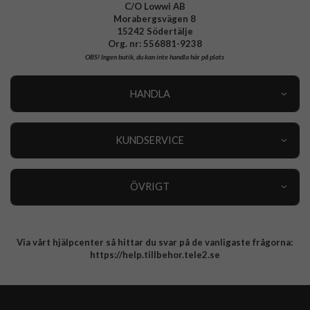
C/O Lowwi AB
Morabergsvägen 8
15242 Södertälje
Org. nr: 556881-9238
OBS!
Ingen butik, du kan inte handla här på plats
HANDLA
Outlet
Nyheter
KUNDSERVICE
Varumärken
Kundservice
Specialkategorier
90 dagars öppet köp
ÖVRIGT
Köpevillkor
Om oss
Retur
Om cookies
Via vårt hjälpcenter så hittar du svar på de vanligaste frågorna:
Integritetspolicy
https://help.tillbehor.tele2.se