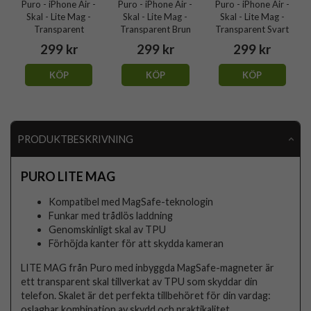
Puro - iPhone Air -
Puro - iPhone Air -
Puro - iPhone Air -
Skal - Lite Mag -
Skal - Lite Mag -
Skal - Lite Mag -
Transparent
Transparent Brun
Transparent Svart
299 kr
299 kr
299 kr
KÖP
KÖP
KÖP
PRODUKTBESKRIVNING
PURO LITE MAG
Kompatibel med MagSafe-teknologin
Funkar med trådlös laddning
Genomskinligt skal av TPU
Förhöjda kanter för att skydda kameran
LITE MAG från Puro med inbyggda MagSafe-magneter är
ett transparent skal tillverkat av TPU som skyddar din
telefon. Skalet är det perfekta tillbehöret för din vardag:
oslagbar kombination av skydd och praktikalitet.