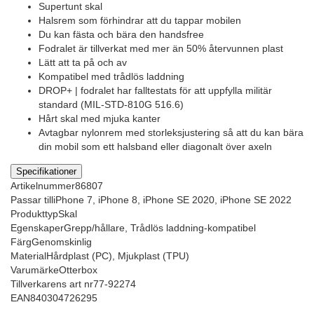
Supertunt skal
Halsrem som förhindrar att du tappar mobilen
Du kan fästa och bära den handsfree
Fodralet är tillverkat med mer än 50% återvunnen plast
Lätt att ta på och av
Kompatibel med trådlös laddning
DROP+ | fodralet har falltestats för att uppfylla militär
standard (MIL-STD-810G 516.6)
Hårt skal med mjuka kanter
Avtagbar nylonrem med storleksjustering så att du kan bära
din mobil som ett halsband eller diagonalt över axeln
Specifikationer
Artikelnummer
86807
Passar till
iPhone 7, iPhone 8, iPhone SE 2020, iPhone SE 2022
Produkttyp
Skal
Egenskaper
Grepp/hållare, Trådlös laddning-kompatibel
Färg
Genomskinlig
Material
Hårdplast (PC), Mjukplast (TPU)
Varumärke
Otterbox
Tillverkarens art nr
77-92274
EAN
840304726295