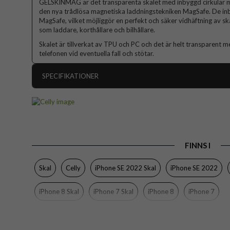
GELSKINMAG är det transparenta skalet med inbyggd cirkulär
den nya trådlösa magnetiska laddningstekniken MagSafe. De i
MagSafe, vilket möjliggör en perfekt och säker vidhäftning av s
som laddare, korthållare och bilhållare.
Skalet är tillverkat av TPU och PC och det är helt transparent me
telefonen vid eventuella fall och stötar.
SPECIFIKATIONER
Artikelnummer
Passar till
iPhone 7, 
Produkttyp
FINNS I
Egenskaper
Färg
Skal
Celly
iPhone SE 2022 Skal
iPhone SE 2022
Material
iPhone 8 Skal
iPhone 7 Skal
iPhone 8
iPhone 7
Varumärke
Tillverkarens art nr
EAN