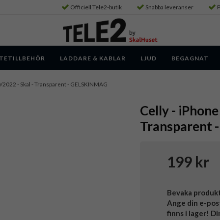
Officiell Tele2-butik
Snabba leveranser
P
TETILLBEHÖR
LADDARE & KABLAR
LJUD
BEGAGNAT
0/2022 - Skal - Transparent - GELSKINMAG
Celly - iPhone
Transparent
199 kr
Bevaka produk
Ange din e-pos
finns i lager! D