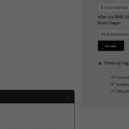
eller via SMS. 
finns i lager.
Bevaka
Finns ej i lag
Personli
Snabba l
Officiel