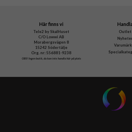
Här finns vi
Handl
Tele2 by SkalHuset
Outlet
C/O Lowwi AB
Nyhete
Morabergsvägen 8
Varumärk
15242 Södertälje
Specialkate
Org. nr: 556881-9238
OBS!
Ingen butik, du kan inte handla här på plats