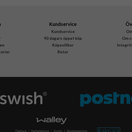
a
Kundservice
Öv
Kundservice
Om
r
90 dagars öppet köp
Om c
en
Köpevillkor
Integri
gorier
Retur