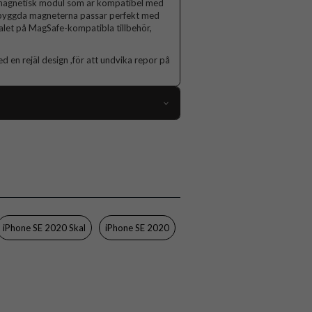
 magnetisk modul som är kompatibel med
nbyggda magneterna passar perfekt med
kalet på MagSafe-kompatibla tillbehör,
d en rejäl design ,för att undvika repor på
94918
iPhone 8, iPhone SE 2020, iPhone SE 2022
Skal
MagSafe-kompatibel
Genomskinlig
iPhone SE 2020 Skal
iPhone SE 2020
Hårdplast (PC), Mjukplast (TPU)
Celly
GELSKINMAG800
8021735196396