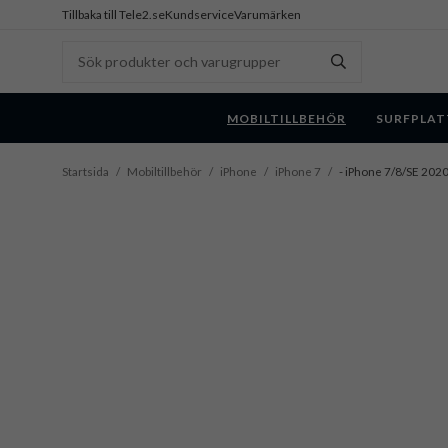
Tillbaka till Tele2.se
Kundservice
Varumärken
MOBILTILLBEHÖR
SURFPLAT
Startsida
/
Mobiltillbehör
/
iPhone
/
iPhone 7
/
- iPhone 7/8/SE 202