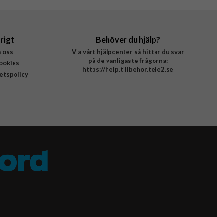
rigt
Behöver du hjälp?
 oss
Via vårt hjälpcenter så hittar du svar
på de vanligaste frågorna:
ookies
https://help.tillbehor.tele2.se
tetspolicy