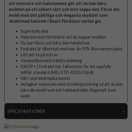
att montera och halsremmen gör att du kan bära
mobilen på ett säkert sätt och inte tappa den. Förse din
mobil med det pålitliga och eleganta skyddet som
skaletmed halsrem i React Necklace-serien ger.
Supertunt skal
Halsrem som förhindrar att du tappar mobilen
Du kan fästa och bära den handsfree
Fodralet är tillverkat med mer än 50% återvunnen plast
Lätt att ta på och av
Kompatibel med trådlös laddning
DROP+ | fodralet har falltestats för att uppfylla
militär standard (MIL-STD-810G 516.6)
Hårt skal med mjuka kanter
Avtagbar nylonrem med storleksjustering så att du kan
bära din mobil som ett halsband eller diagonalt över
axeln
SPECIFIKATIONER
Artikelnummer
86806