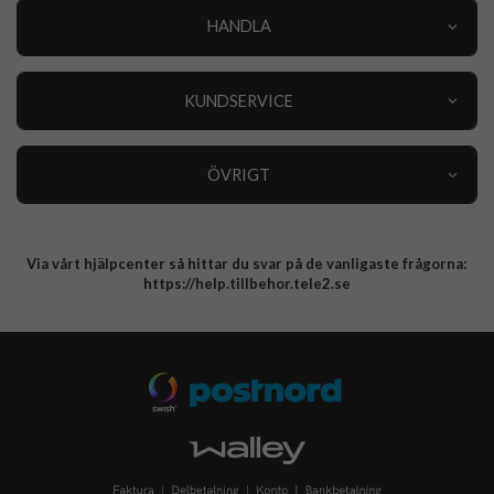
HANDLA
Outlet
Nyheter
KUNDSERVICE
Varumärken
Kundservice
Specialkategorier
90 dagars öppet köp
ÖVRIGT
Köpevillkor
Om oss
Retur
Om cookies
Via vårt hjälpcenter så hittar du svar på de vanligaste frågorna:
Integritetspolicy
https://help.tillbehor.tele2.se