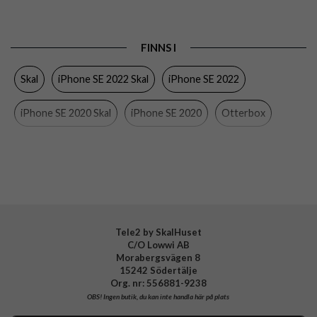
Passar
iPhone 7, iPhone 8, iPhone SE 2020, iPhone SE
till
2022
Produkttyp
Skal
FINNS I
Egenskaper
Grepp/hållare, Trådlös laddning-kompatibel
Skal
iPhone SE 2022 Skal
iPhone SE 2022
Färg
Svart
iPhone SE 2020 Skal
iPhone SE 2020
Otterbox
Material
Hårdplast (PC), Mjukplast (TPU)
Varumärke
Otterbox
iPhone 8 Skal
iPhone 7 Skal
iPhone 8
iPhone 7
Tillverkarens art nr
77-92273
EAN
840304726288
Tele2 by SkalHuset
C/O Lowwi AB
Morabergsvägen 8
15242 Södertälje
Org. nr: 556881-9238
OBS!
Ingen butik, du kan inte handla här på plats