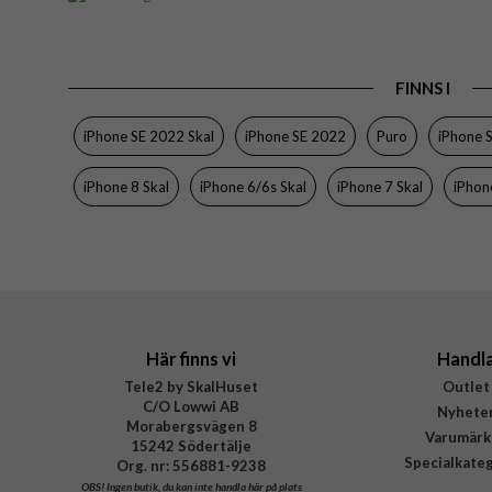
Passar till
iPhone 6/6S, iPhone 7, 
Produkttyp
FINNS I
Egenskaper
Färg
iPhone SE 2022 Skal
iPhone SE 2022
Puro
iPhone 
Material
iPhone 8 Skal
iPhone 6/6s Skal
iPhone 7 Skal
iPhon
Varumärke
Tillverkarens art nr
EAN
Här finns vi
Handl
Tele2 by SkalHuset
Outlet
C/O Lowwi AB
Nyhete
Morabergsvägen 8
Varumärk
15242 Södertälje
Specialkate
Org. nr: 556881-9238
OBS!
Ingen butik, du kan inte handla här på plats