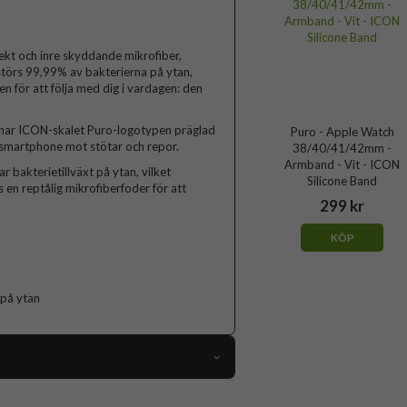
fekt och inre skyddande mikrofiber,
rstörs 99,99% av bakterierna på ytan,
en för att följa med dig i vardagen: den
 har ICON-skalet Puro-logotypen präglad
Puro - Apple Watch
n smartphone mot stötar och repor.
38/40/41/42mm -
Armband - Vit - ICON
 bakterietillväxt på ytan, vilket
Silicone Band
s en reptålig mikrofiberfoder för att
299 kr
KÖP
 på ytan
108028