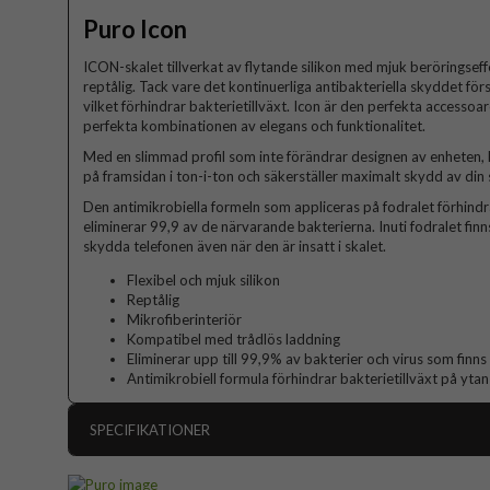
Puro Icon
ICON-skalet tillverkat av flytande silikon med mjuk beröringsef
reptålig. Tack vare det kontinuerliga antibakteriella skyddet fö
vilket förhindrar bakterietillväxt. Icon är den perfekta accessoar
perfekta kombinationen av elegans och funktionalitet.
Med en slimmad profil som inte förändrar designen av enheten,
på framsidan i ton-i-ton och säkerställer maximalt skydd av di
Den antimikrobiella formeln som appliceras på fodralet förhindrar
eliminerar 99,9 av de närvarande bakterierna. Inuti fodralet finn
skydda telefonen även när den är insatt i skalet.
Flexibel och mjuk silikon
Reptålig
Mikrofiberinteriör
Kompatibel med trådlös laddning
Eliminerar upp till 99,9% av bakterier och virus som finns
Antimikrobiell formula förhindrar bakterietillväxt på ytan
SPECIFIKATIONER
Artikelnummer