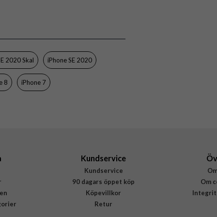
iPhone 8, iPhone SE 2020, iPhone SE 2022
Skal
Trådlös laddning-kompatibel
Svart
SE 2020 Skal
iPhone SE 2020
Silikon
e 8
iPhone 7
Puro
IPC747CICONBLK
8033830261596
a
Kundservice
Öv
Kundservice
Om
r
90 dagars öppet köp
Om c
en
Köpevillkor
Integri
gorier
Retur