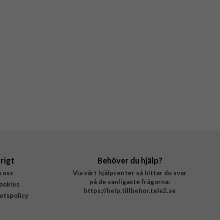
rigt
Behöver du hjälp?
 oss
Via vårt hjälpcenter så hittar du svar
på de vanligaste frågorna:
ookies
https://help.tillbehor.tele2.se
tetspolicy