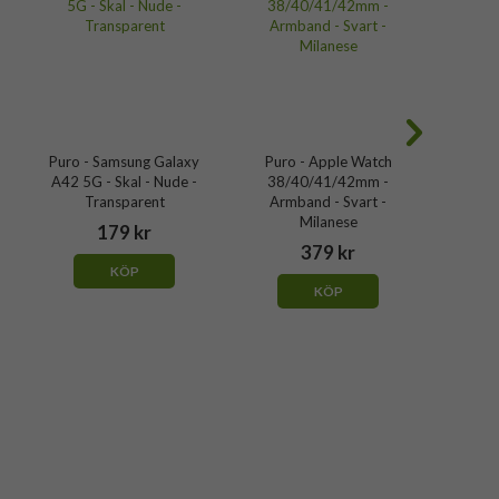
Puro - Samsung Galaxy
Puro - Apple Watch
Puro -
A42 5G - Skal - Nude -
38/40/41/42mm -
Skal
Transparent
Armband - Svart -
Milanese
179 kr
379 kr
KÖP
KÖP