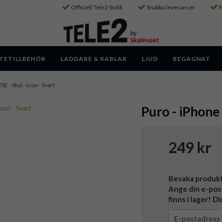
Officiell Tele2-butik
Snabba leveranser
P
TETILLBEHÖR
LADDARE & KABLAR
LJUD
BEGAGNAT
E - Skal - Icon - Svart
Puro - iPhone 
249 kr
Bevaka produk
Ange din e-pos
finns i lager! D