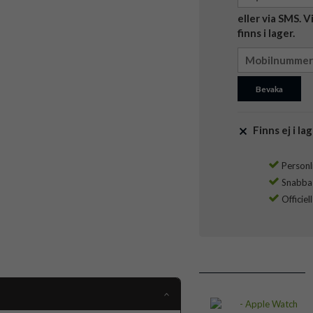
eller via SMS. 
finns i lager.
Bevaka
Finns ej i lag
Personli
Snabba l
Officiel