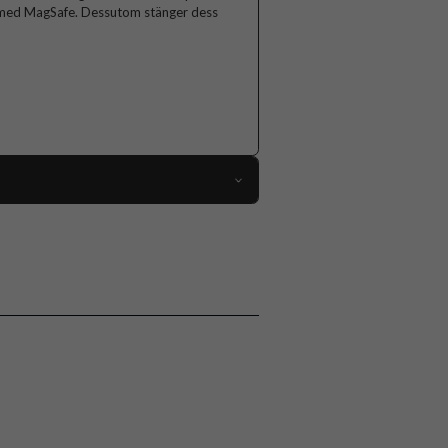
l med MagSafe. Dessutom stänger dess
109983
iPhone 17
Skal
MagSafe-kompatibel, Stativfunktion
Genomskinlig
Hårdplast (PC), Mjukplast (TPU)
Spigen
ACS09981