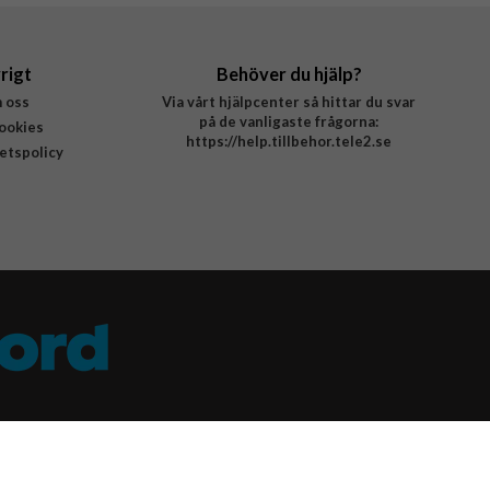
rigt
Behöver du hjälp?
 oss
Via vårt hjälpcenter så hittar du svar
på de vanligaste frågorna:
ookies
https://help.tillbehor.tele2.se
tetspolicy