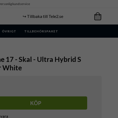
ersonlig kundservice
↪️ Tillbaka till Tele2.se
ÖVRIGT
TILLBEHÖRSPAKET
e 17 - Skal - Ultra Hybrid S
r White
KÖP
svara