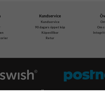
8800283311105
a
Kundservice
Öv
Kundservice
Om
r
90 dagars öppet köp
Om c
en
Köpevillkor
Integri
gorier
Retur