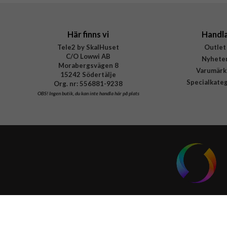
EAN
Här finns vi
Handl
Tele2 by SkalHuset
Outlet
C/O Lowwi AB
Nyhete
Morabergsvägen 8
Varumärk
15242 Södertälje
Specialkate
Org. nr: 556881-9238
OBS!
Ingen butik, du kan inte handla här på plats