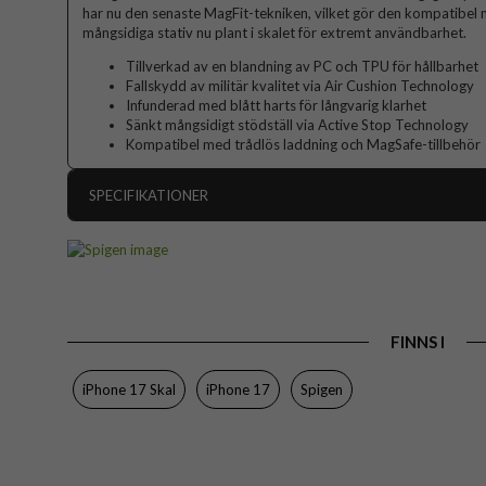
har nu den senaste MagFit-tekniken, vilket gör den kompatibe
mångsidiga stativ nu plant i skalet för extremt användbarhet.
Tillverkad av en blandning av PC och TPU för hållbarhet
Fallskydd av militär kvalitet via Air Cushion Technology
Infunderad med blått harts för långvarig klarhet
Sänkt mångsidigt stödställ via Active Stop Technology
Kompatibel med trådlös laddning och MagSafe-tillbehör
SPECIFIKATIONER
Artikelnummer
Passar till
Produkttyp
FINNS I
Egenskaper
Färg
iPhone 17 Skal
iPhone 17
Spigen
Material
Varumärke
Tillverkarens art nr