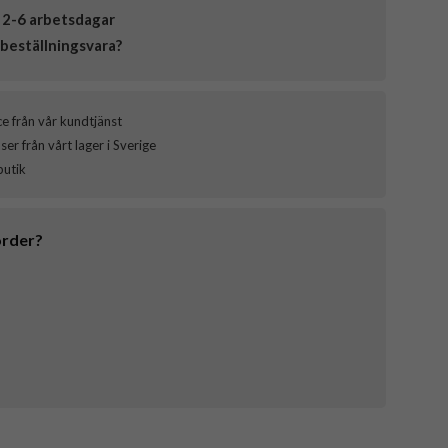
 2-6 arbetsdagar
beställningsvara?
ce från vår kundtjänst
er från vårt lager i Sverige
butik
order?