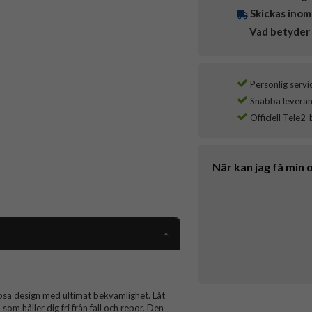
Skickas inom
Vad betyder 
Personlig servi
Snabba leverans
Officiell Tele2-
När kan jag få min 
dlösa design med ultimat bekvämlighet. Låt
om håller dig fri från fall och repor. Den