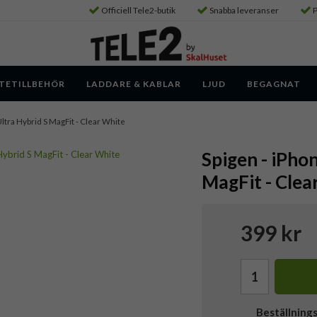
Officiell Tele2-butik
Snabba leveranser
P
TETILLBEHÖR
LADDARE & KABLAR
LJUD
BEGAGNAT
 Ultra Hybrid S MagFit - Clear White
Spigen - iPhon
MagFit - Clea
399 kr
Beställning