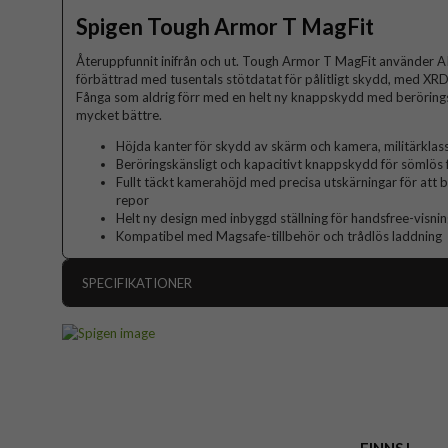
Spigen Tough Armor T MagFit
Återuppfunnit inifrån och ut. Tough Armor T MagFit använder AI:s
förbättrad med tusentals stötdatat för pålitligt skydd, med XR
Fånga som aldrig förr med en helt ny knappskydd med beröringsfu
mycket bättre.
Höjda kanter för skydd av skärm och kamera, militärklas
Beröringskänsligt och kapacitivt knappskydd för sömlös f
Fullt täckt kamerahöjd med precisa utskärningar för att 
repor
Helt ny design med inbyggd ställning för handsfree-visni
Kompatibel med Magsafe-tillbehör och trådlös laddning
SPECIFIKATIONER
Artikelnummer
Passar till
Produkttyp
Egenskaper
MagS