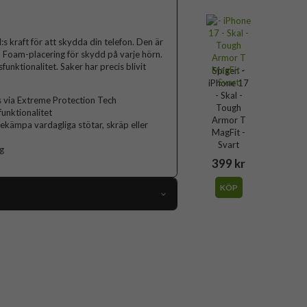
 kraft för att skydda din telefon. Den är
D Foam-placering för skydd på varje hörn.
nktionalitet. Saker har precis blivit
Spigen -
iPhone 17
- Skal -
s via Extreme Protection Tech
Tough
unktionalitet
Armor T
bekämpa vardagliga stötar, skräp eller
MagFit -
Svart
ng
399 kr
KÖP
113574
iPhone 17
Skal
afe-kompatibel, Stativfunktion, Stöttålig