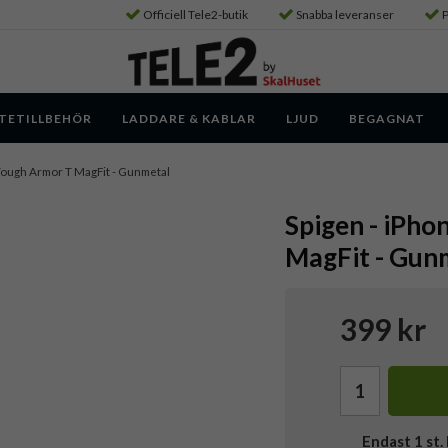
Officiell Tele2-butik
Snabba leveranser
P
TETILLBEHÖR
LADDARE & KABLAR
LJUD
BEGAGNAT
- Tough Armor T MagFit - Gunmetal
Spigen - iPho
MagFit - Gun
399 kr
Endast
1
st. 