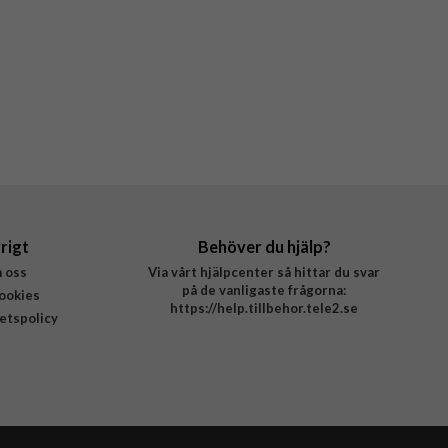
rigt
Behöver du hjälp?
 oss
Via vårt hjälpcenter så hittar du svar
på de vanligaste frågorna:
ookies
https://help.tillbehor.tele2.se
tetspolicy