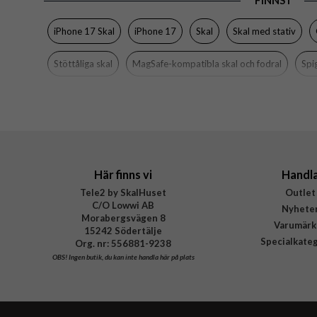
FINNS I
Färg
Material
iPhone 17 Skal
iPhone 17
Skal
Skal med stativ
Varumärke
Stöttåliga skal
MagSafe-kompatibla skal och fodral
Spi
Tillverkarens art nr
EAN
Här finns vi
Handl
Tele2 by SkalHuset
Outlet
C/O Lowwi AB
Nyhete
Morabergsvägen 8
Varumärk
15242 Södertälje
Specialkate
Org. nr: 556881-9238
OBS!
Ingen butik, du kan inte handla här på plats