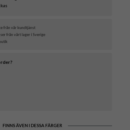
ckas
ce från vår kundtjänst
er från vårt lager i Sverige
butik
order?
FINNS ÄVEN I DESSA FÄRGER