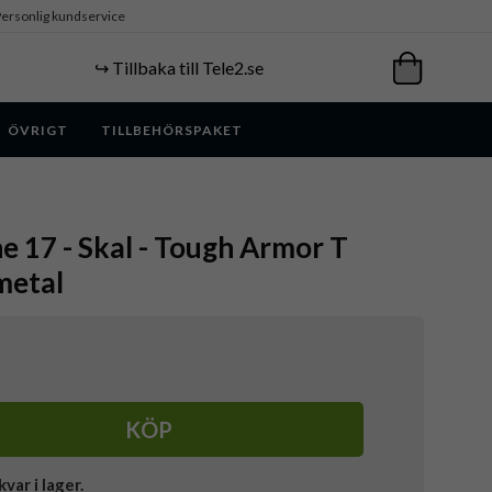
ersonlig kundservice
↪️ Tillbaka till Tele2.se
ÖVRIGT
TILLBEHÖRSPAKET
ne 17 - Skal - Tough Armor T
metal
KÖP
kvar i lager.