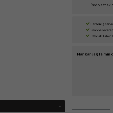
Redo att ski
Personlig servi
Snabba leverans
Officiell Tele2-
När kan jag få min 