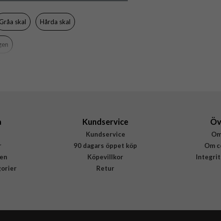
Grå
Hårdplast (PC), Mjukplast (TPU)
Gråa skal
Hårda skal
Spigen
gen
ACS10392
8800283315240
a
Kundservice
Öv
Kundservice
Om
r
90 dagars öppet köp
Om c
en
Köpevillkor
Integri
gorier
Retur