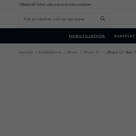
Tillbaka till Tele2.se
Kundservice
Varumärken
MOBILTILLBEHÖR
SURFPLAT
Startsida
/
Mobiltillbehör
/
iPhone
/
iPhone 17
/
- iPhone 17 - Skal 