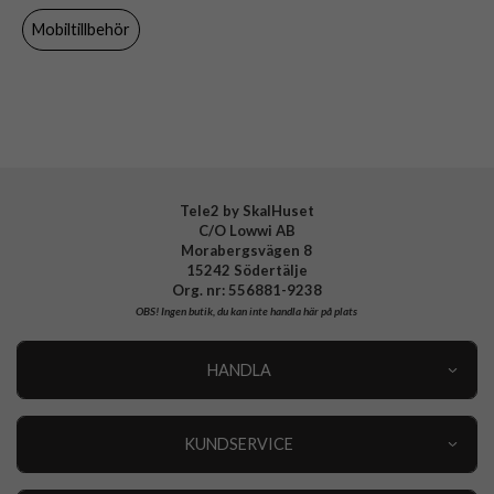
Material
Hårdplast (PC), Mjukplast (TPU)
Mobiltillbehör
Varumärke
Otterbox
Tillverkarens art nr
77-98797
EAN
840434719587
Tele2 by SkalHuset
C/O Lowwi AB
Morabergsvägen 8
15242 Södertälje
Org. nr: 556881-9238
OBS!
Ingen butik, du kan inte handla här på plats
HANDLA
Outlet
Nyheter
KUNDSERVICE
Varumärken
Kundservice
Specialkategorier