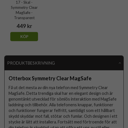
17 - Skal -
Symmetry Clear
MagSafe -
Transparent
449 kr
KÖP
PRODUKTBESKRIVNING
Otterbox Symmetry Clear MagSafe
Få ut det mesta av din nya telefon med Symmetry Clear
MagSafe. Detta trendiga skal har en elegant design och är
genomtänkt utvecklad för sömlös interaktion med MagSafe
laddning och tillbehör. Alla telefonens knappar, funktioner
och funktioner fungerar felfritt, samtidigt som ett hållbart
skydd skyddar mot fall, stötar och fumlar. Och designen i ett
stycke är lätt att installera. Fortsätt med förtroende för att
din telefon är skyddad, utan att offra ett uns av stil eller