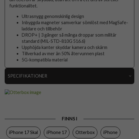
funktionalitet.
Ultrasnygg genomskinlig design
Inbyggda magneter samverkar sömlöst med MagSafe-
laddare och tillbehör
DROP+ | 3 gånger så många droppar som militär
standard (MIL-STD-810G 516.6)
Upphöjda kanter skyddar kamera och skärm
Tillverkad av mer än 50% återvunnen plast
5G-kompatibla material
SPECIFIKATIONER
Artikelnummer
109613
Passar till
iPhone 17
Produkttyp
Skal
FINNS I
Egenskaper
MagSafe-kompatibel, Stöttålig
iPhone 17 Skal
iPhone 17
Otterbox
iPhone
Färg
Genomskinlig, Lila