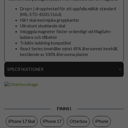
Drop+ | dropptestad för att uppfylla militär standard
(MIL-STD-810G 516.6)
Hårt skal med mjuka greppkanter
Ultratunt skyddande skal
Inbyggda magneter fäster ordentligt vid MagSafe-
laddare och tillbehör
Trådlös laddning kompatibel
React Series innehåller minst 45% återvunnet innehåll,
bestående av 100% återvunna plaster
SPECIFIKATIONER
Artikelnummer
109603
Passar till
iPhone 17
Produkttyp
Skal
FINNS I
Egenskaper
MagSafe-kompatibel
iPhone 17 Skal
iPhone 17
Otterbox
iPhone
Färg
Svart