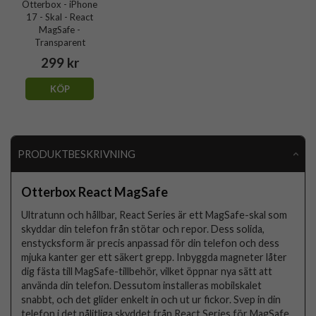
Otterbox - iPhone
17 - Skal - React
MagSafe -
Transparent
299 kr
KÖP
PRODUKTBESKRIVNING
Otterbox React MagSafe
Ultratunn och hållbar, React Series är ett MagSafe-skal som
skyddar din telefon från stötar och repor. Dess solida,
enstycksform är precis anpassad för din telefon och dess
mjuka kanter ger ett säkert grepp. Inbyggda magneter låter
dig fästa till MagSafe-tillbehör, vilket öppnar nya sätt att
använda din telefon. Dessutom installeras mobilskalet
snabbt, och det glider enkelt in och ut ur fickor. Svep in din
telefon i det pålitliga skyddet från React Series för MagSafe.