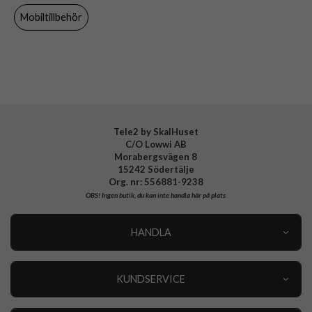
Material
Hårdplast (PC), Mjukplast (TPU)
Mobiltillbehör
Varumärke
Otterbox
Tillverkarens art nr
77-99287
EAN
840434730247
Tele2 by SkalHuset
C/O Lowwi AB
Morabergsvägen 8
15242 Södertälje
Org. nr: 556881-9238
OBS!
Ingen butik, du kan inte handla här på plats
HANDLA
Outlet
Nyheter
KUNDSERVICE
Varumärken
Kundservice
Specialkategorier