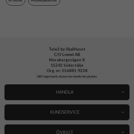
Varumärke
CARE by PanzerGlass
Tillverkarens art nr
CR33770
EAN
5715685026799
Tele2 by SkalHuset
C/O Lowwi AB
Morabergsvägen 8
15242 Södertälje
Org. nr: 556881-9238
OBS!
Ingen butik, du kan inte handla här på plats
HANDLA
Outlet
Nyheter
KUNDSERVICE
Varumärken
Kundservice
Specialkategorier
90 dagars öppet köp
ÖVRIGT