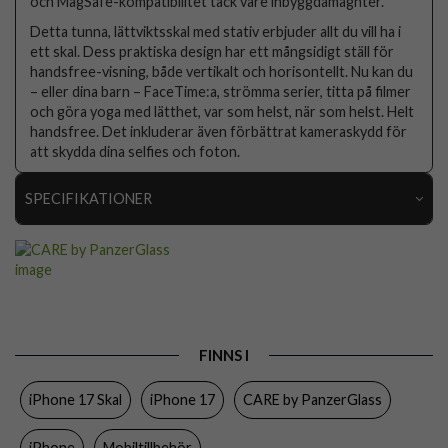
och MagSafe-kompatibilitet tack vare inbyggdamagnter.
Detta tunna, lättviktsskal med stativ erbjuder allt du vill ha i
ett skal. Dess praktiska design har ett mångsidigt ställ för
handsfree-visning, både vertikalt och horisontellt. Nu kan du
– eller dina barn – FaceTime:a, strömma serier, titta på filmer
och göra yoga med lätthet, var som helst, när som helst. Helt
handsfree. Det inkluderar även förbättrat kameraskydd för
att skydda dina selfies och foton.
SPECIFIKATIONER
Artikelnummer
108787
Passar till
iPhone 17
Produkttyp
Skal
Egenskaper
MagSafe-kompatibel, Stativfunktion
FINNS I
Färg
Genomskinlig
iPhone 17 Skal
iPhone 17
CARE by PanzerGlass
Material
Hårdplast (PC), Mjukplast (TPU)
iPhone
Mobiltillbehör