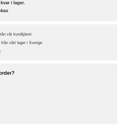
 kvar i lager.
ckas
från vår kundtjänst
från vårt lager i Sverige
k
 order?