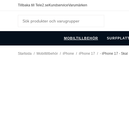
Tillbaka till Tele2.se
Kundservice
Varumärken
MOBILTILLBEHÖR
SURFPLAT
Startsida
/
Mobiltillbehör
/
iPhone
/
iPhone 17
/
- iPhone 17 - Ska