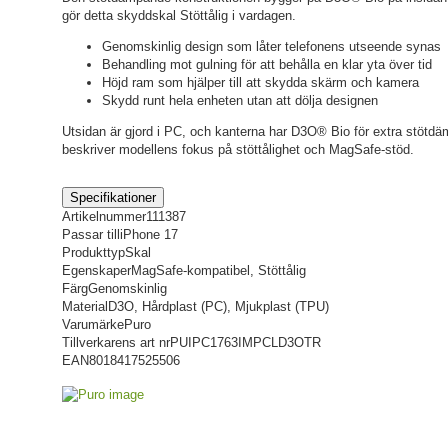
gör detta skyddskal Stöttålig i vardagen.
Genomskinlig design som låter telefonens utseende synas
Behandling mot gulning för att behålla en klar yta över tid
Höjd ram som hjälper till att skydda skärm och kamera
Skydd runt hela enheten utan att dölja designen
Utsidan är gjord i PC, och kanterna har D3O® Bio för extra stöt
beskriver modellens fokus på stöttålighet och MagSafe-stöd.
Specifikationer
Artikelnummer
111387
Passar till
iPhone 17
Produkttyp
Skal
Egenskaper
MagSafe-kompatibel, Stöttålig
Färg
Genomskinlig
Material
D3O, Hårdplast (PC), Mjukplast (TPU)
Varumärke
Puro
Tillverkarens art nr
PUIPC1763IMPCLD3OTR
EAN
8018417525506