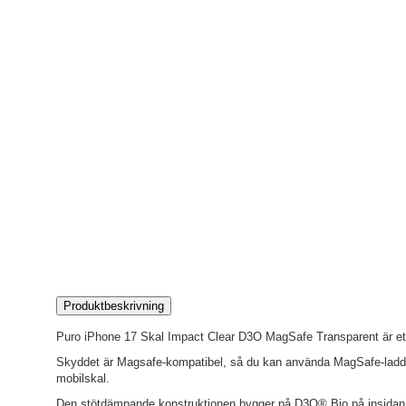
Produktbeskrivning
Puro iPhone 17 Skal Impact Clear D3O MagSafe Transparent är ett 
Skyddet är Magsafe-kompatibel, så du kan använda MagSafe-laddnin
mobilskal.
Den stötdämpande konstruktionen bygger på D3O® Bio på insidan o