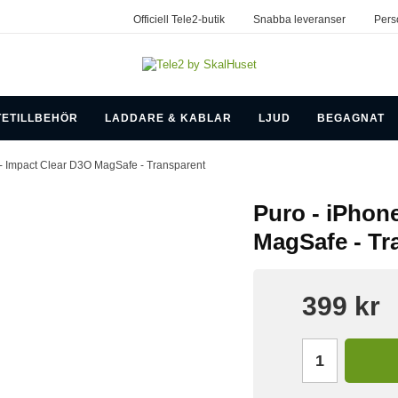
Officiell Tele2-butik
Snabba leveranser
Pers
TETILLBEHÖR
LADDARE & KABLAR
LJUD
BEGAGNAT
l - Impact Clear D3O MagSafe - Transparent
Puro - iPhone
MagSafe - Tr
399 kr