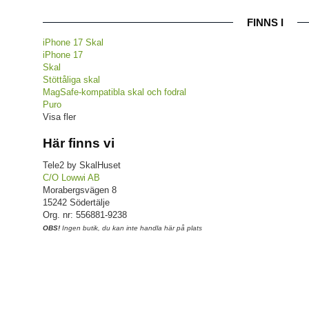
FINNS I
iPhone 17 Skal
iPhone 17
Skal
Stöttåliga skal
MagSafe-kompatibla skal och fodral
Puro
Visa fler
Här finns vi
Tele2 by SkalHuset
C/O Lowwi AB
Morabergsvägen 8
15242 Södertälje
Org. nr: 556881-9238
OBS!
Ingen butik, du kan inte handla här på plats