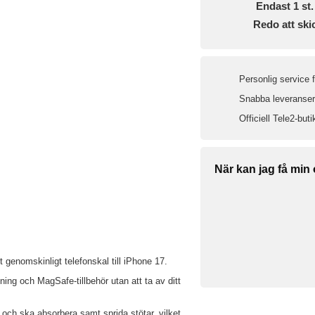
Endast
1
st.
Redo att ski
Personlig service 
Snabba leveranser 
Officiell Tele2-buti
När kan jag få min
genomskinligt telefonskal till iPhone 17.
g och MagSafe-tillbehör utan att ta av ditt
ch ska absorbera samt sprida stötar, vilket