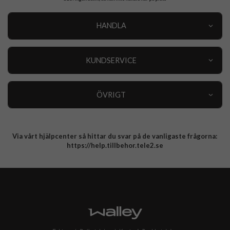
HANDLA
Outlet
Nyheter
KUNDSERVICE
Varumärken
Kundservice
Specialkategorier
90 dagars öppet köp
ÖVRIGT
Köpevillkor
Om oss
Retur
Om cookies
Via vårt hjälpcenter så hittar du svar på de vanligaste frågorna:
Integritetspolicy
https://help.tillbehor.tele2.se