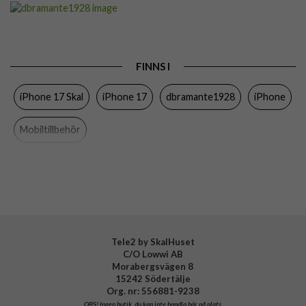
Artikelnummer
109476
Passar till
iPhone 17
Produkttyp
Skal
FINNS I
Egenskaper
MagSafe-kompatibel, Stöttålig
iPhone 17 Skal
iPhone 17
dbramante1928
iPhone
Färg
Genomskinlig
Material
D3O, Återvunnen plast
Mobiltillbehör
Varumärke
dbramante1928
Tillverkarens art nr
IU63CL006704
EAN
5711428067043
Tele2 by SkalHuset
C/O Lowwi AB
Morabergsvägen 8
15242 Södertälje
Org. nr: 556881-9238
OBS!
Ingen butik, du kan inte handla här på plats