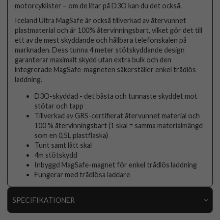
motorcyklister – om de litar på D3O kan du det också.
Iceland Ultra MagSafe är också tillverkad av återvunnet
plastmaterial och är 100% återvinningsbart, vilket gör det till
ett av de mest skyddande och hållbara telefonskalen på
marknaden. Dess tunna 4 meter stötskyddande design
garanterar maximalt skydd utan extra bulk och den
integrerade MagSafe-magneten säkerställer enkel trådlös
laddning.
D3O-skyddad - det bästa och tunnaste skyddet mot
stötar och tapp
Tillverkad av GRS-certifierat återvunnet material och
100 % återvinningsbart (1 skal = samma materialmängd
som en 0,5L plastflaska)
Tunt samt lätt skal
4m stötskydd
Inbyggd MagSafe-magnet för enkel trådlös laddning
Fungerar med trådlösa laddare
SPECIFIKATIONER