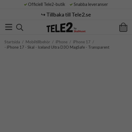
Officiell Tele2-butik
Snabba leveranser
↪️ Tillbaka till Tele2.se
Startsida
/
Mobiltillbehör
/
iPhone
/
iPhone 17
/
- iPhone 17 - Skal - Iceland Ultra D3O MagSafe - Transparent