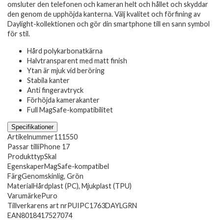
omsluter den telefonen och kameran helt och hållet och skyddar
den genom de upphöjda kanterna. Välj kvalitet och förfining av
Daylight-kollektionen och gör din smartphone till en sann symbol
för stil.
Hård polykarbonatkärna
Halvtransparent med matt finish
Ytan är mjuk vid beröring
Stabila kanter
Anti fingeravtryck
Förhöjda kamerakanter
Full MagSafe-kompatibilitet
Specifikationer
Artikelnummer
111550
Passar till
iPhone 17
Produkttyp
Skal
Egenskaper
MagSafe-kompatibel
Färg
Genomskinlig, Grön
Material
Hårdplast (PC), Mjukplast (TPU)
Varumärke
Puro
Tillverkarens art nr
PUIPC1763DAYLGRN
EAN
8018417527074