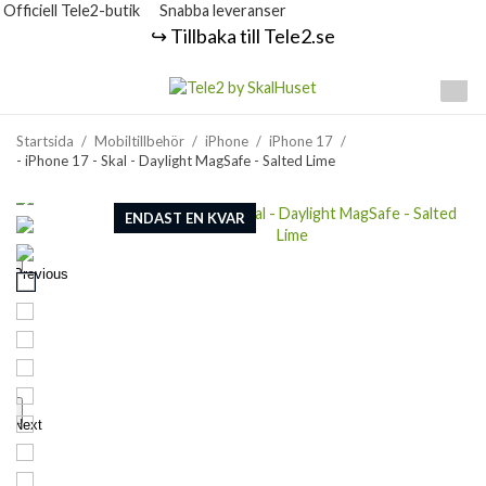
Officiell Tele2-butik
Snabba leveranser
↪️ Tillbaka till Tele2.se
Startsida
/
Mobiltillbehör
/
iPhone
/
iPhone 17
/
- iPhone 17 - Skal - Daylight MagSafe - Salted Lime
ENDAST EN KVAR
Previous
Next