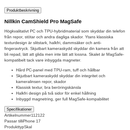
Produktbeskrivning
Nillkin CamShield Pro MagSafe
Högkvalitativt PC och TPU-hybridmaterial som skyddar din telefon
från repor, stötar och andra dagliga skador. Ytans klassiska
texturdesign är slitstark, halkfri, dammsäker och anti-
fingeravtryck. Skjutbart kameraskydd skyddar din kamera från att
bli repad, lätt att glida men inte lätt att lossna. Skalet är MagSafe-
kompatibelt tack vare inbyggda magneter.
Hård PC-panel med TPU-ram, tuff och hållbar
Skjutbart kameraskydd skyddar din integritet och
kameralinsen repor, skador
Klassisk textur, bra beröringskänsla
Halkfri design på två sidor för enkel hållning
Inbyggd magnetring, ger full MagSafe-kompabilitet
Specifikationer
Artikelnummer
112122
Passar till
iPhone 17
Produkttyp
Skal