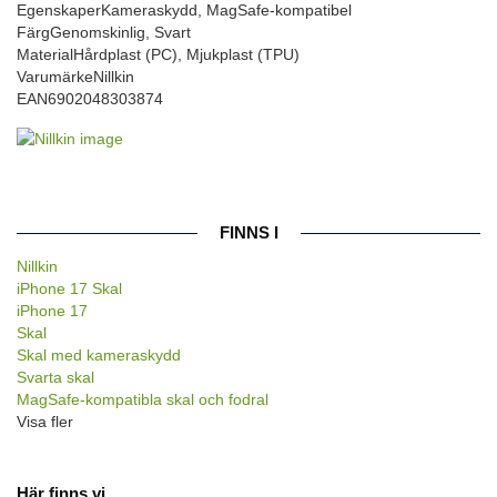
Egenskaper
Kameraskydd, MagSafe-kompatibel
Färg
Genomskinlig, Svart
Material
Hårdplast (PC), Mjukplast (TPU)
Varumärke
Nillkin
EAN
6902048303874
FINNS I
Nillkin
iPhone 17 Skal
iPhone 17
Skal
Skal med kameraskydd
Svarta skal
MagSafe-kompatibla skal och fodral
Visa fler
Här finns vi