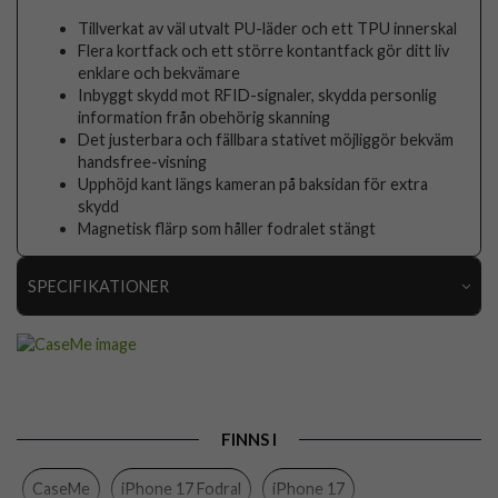
Tillverkat av väl utvalt PU-läder och ett TPU innerskal
Flera kortfack och ett större kontantfack gör ditt liv
enklare och bekvämare
Inbyggt skydd mot RFID-signaler, skydda personlig
information från obehörig skanning
Det justerbara och fällbara stativet möjliggör bekväm
handsfree-visning
Upphöjd kant längs kameran på baksidan för extra
skydd
Magnetisk flärp som håller fodralet stängt
SPECIFIKATIONER
Artikelnummer
108481
Passar till
iPhone 17
Produkttyp
Fodral
FINNS I
Egenskaper
Kortfack, RFID-skydd, Stativfunktion
CaseMe
iPhone 17 Fodral
iPhone 17
Färg
Brun