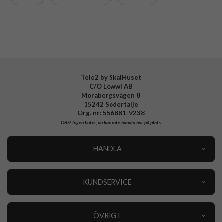
Material
Konstläder, Mjukplast (TPU)
Varumärke
CaseMe
Tele2 by SkalHuset
C/O Lowwi AB
Morabergsvägen 8
15242 Södertälje
Org. nr: 556881-9238
OBS!
Ingen butik, du kan inte handla här på plats
HANDLA
Outlet
Nyheter
KUNDSERVICE
Varumärken
Kundservice
Specialkategorier
90 dagars öppet köp
ÖVRIGT