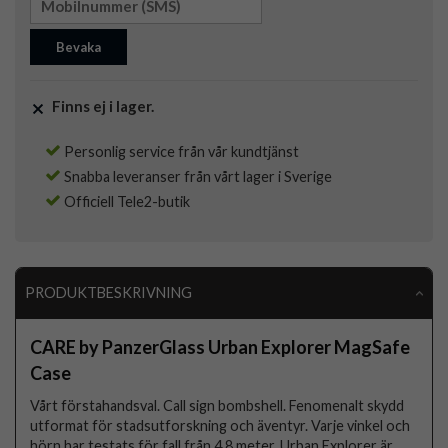
Bevaka
Finns ej i lager.
Personlig service från vår kundtjänst
Snabba leveranser från vårt lager i Sverige
Officiell Tele2-butik
PRODUKTBESKRIVNING
CARE by PanzerGlass Urban Explorer MagSafe
Case
Vårt förstahandsval. Call sign bombshell. Fenomenalt skydd
utformat för stadsutforskning och äventyr. Varje vinkel och
hörn har testats för fall från 4.8 meter. Urban Explorer är