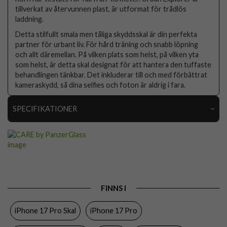
tillverkat av återvunnen plast, är utformat för trådlös
laddning.
Detta stilfullt smala men tåliga skyddsskal är din perfekta
partner för urbant liv. För hård träning och snabb löpning
och allt däremellan. På vilken plats som helst, på vilken yta
som helst, är detta skal designat för att hantera den tuffaste
behandlingen tänkbar. Det inkluderar till och med förbättrat
kameraskydd, så dina selfies och foton är aldrig i fara.
SPECIFIKATIONER
Artikelnummer
108798
Passar till
iPhone 17 Pro
Produkttyp
Skal
Egenskaper
Trådlös laddning-kompatibel
FINNS I
Färg
Genomskinlig
iPhone 17 Pro Skal
iPhone 17 Pro
Material
Hårdplast (PC), Mjukplast (TPU)