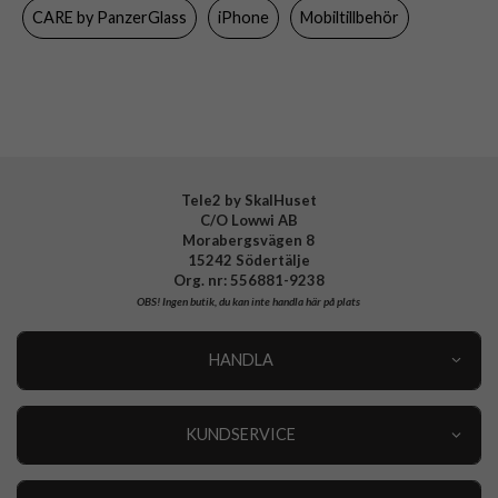
CARE by PanzerGlass
iPhone
Mobiltillbehör
Varumärke
CARE by PanzerGlass
Tillverkarens art nr
CR52342
EAN
5715685027017
Tele2 by SkalHuset
C/O Lowwi AB
Morabergsvägen 8
15242 Södertälje
Org. nr: 556881-9238
OBS!
Ingen butik, du kan inte handla här på plats
HANDLA
Outlet
Nyheter
KUNDSERVICE
Varumärken
Kundservice
Specialkategorier