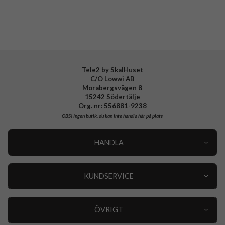
Material
Hårdplast (PC), Mjukplast (TPU)
Varumärke
Spigen
Tillverkarens art nr
ACS10353
EAN
8800283314854
Tele2 by SkalHuset
C/O Lowwi AB
Morabergsvägen 8
15242 Södertälje
Org. nr: 556881-9238
OBS!
Ingen butik, du kan inte handla här på plats
HANDLA
Outlet
Nyheter
KUNDSERVICE
Varumärken
Kundservice
Specialkategorier
90 dagars öppet köp
ÖVRIGT
Köpevillkor