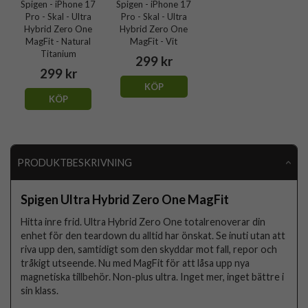
Spigen - iPhone 17
Spigen - iPhone 17
Pro - Skal - Ultra
Pro - Skal - Ultra
Hybrid Zero One
Hybrid Zero One
MagFit - Natural
MagFit - Vit
Titanium
299 kr
299 kr
KÖP
KÖP
PRODUKTBESKRIVNING
Spigen Ultra Hybrid Zero One MagFit
Hitta inre frid. Ultra Hybrid Zero One totalrenoverar din
enhet för den teardown du alltid har önskat. Se inuti utan att
riva upp den, samtidigt som den skyddar mot fall, repor och
tråkigt utseende. Nu med MagFit för att låsa upp nya
magnetiska tillbehör. Non-plus ultra. Inget mer, inget bättre i
sin klass.