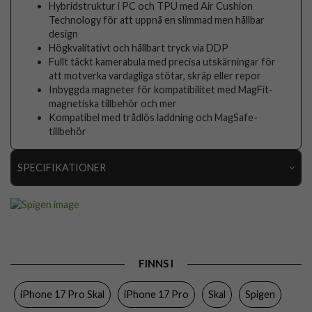
Hybridstruktur i PC och TPU med Air Cushion
Technology för att uppnå en slimmad men hållbar
design
Högkvalitativt och hållbart tryck via DDP
Fullt täckt kamerabula med precisa utskärningar för
att motverka vardagliga stötar, skräp eller repor
Inbyggda magneter för kompatibilitet med MagFit-
magnetiska tillbehör och mer
Kompatibel med trådlös laddning och MagSafe-
tillbehör
SPECIFIKATIONER
Artikelnummer
116616
Passar till
iPhone 17 Pro
Produkttyp
Skal
FINNS I
Egenskaper
MagSafe-kompatibel
iPhone 17 Pro Skal
iPhone 17 Pro
Skal
Spigen
Färg
Svart