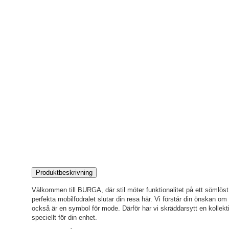
Produktbeskrivning
Välkommen till BURGA, där stil möter funktionalitet på ett sömlöst s
perfekta mobilfodralet slutar din resa här. Vi förstår din önskan o
också är en symbol för mode. Därför har vi skräddarsytt en kollekti
speciellt för din enhet.