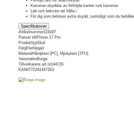
Förhöjd ram för skärmskydd
Kameran skyddas av förhöjda kanter runt kameran
Lätt och bekväm att hålla i
För dig som behöver extra skydd, samtidigt som du behåller
Specifikationer
Artikelnummer
119187
Passar till
iPhone 17 Pro
Produkttyp
Skal
Färg
Flerfärgad
Material
Hårdplast (PC), Mjukplast (TPU)
Varumärke
Burga
Tillverkarens art nr
144725
EAN
4772241447253