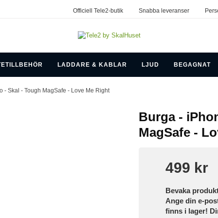
Officiell Tele2-butik
Snabba leveranser
Pers
TETILLBEHÖR
LADDARE & KABLAR
LJUD
BEGAGNAT
o - Skal - Tough MagSafe - Love Me Right
Burga - iPhon
MagSafe - Lo
499 kr
Bevaka produk
Ange din e-pos
finns i lager! D