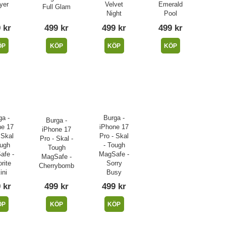
yer
Velvet
Emerald
Full Glam
Night
Pool
 kr
499 kr
499 kr
499 kr
ÖP
KÖP
KÖP
KÖP
ga -
Burga -
Burga -
ne 17
iPhone 17
iPhone 17
 Skal
Pro - Skal
Pro - Skal -
ough
- Tough
Tough
afe -
MagSafe -
MagSafe -
rite
Sorry
Cherrybomb
ini
Busy
 kr
499 kr
499 kr
ÖP
KÖP
KÖP