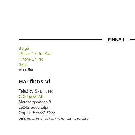
FINNS I
Burga
iPhone 17 Pro Skal
iPhone 17 Pro
Skal
Visa fler
Här finns vi
Tele2 by SkalHuset
C/O Lowwi AB
Morabergsvägen 8
15242 Södertälje
Org. nr: 556881-9238
OBS!
Ingen butik, du kan inte handla här på plats