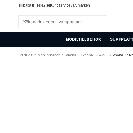
Tillbaka till Tele2.se
Kundservice
Varumärken
MOBILTILLBEHÖR
SURFPLAT
Startsida
/
Mobiltillbehör
/
iPhone
/
iPhone 17 Pro
/
- iPhone 17 Pr