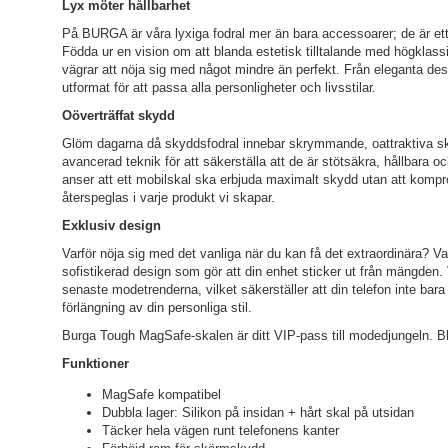
Lyx möter hållbarhet
På BURGA är våra lyxiga fodral mer än bara accessoarer; de är ett 
Födda ur en vision om att blanda estetisk tilltalande med högklass
vägrar att nöja sig med något mindre än perfekt. Från eleganta desig
utformat för att passa alla personligheter och livsstilar.
Oöverträffat skydd
Glöm dagarna då skyddsfodral innebar skrymmande, oattraktiva ska
avancerad teknik för att säkerställa att de är stötsäkra, hållbara o
anser att ett mobilskal ska erbjuda maximalt skydd utan att komp
återspeglas i varje produkt vi skapar.
Exklusiv design
Varför nöja sig med det vanliga när du kan få det extraordinära? Var
sofistikerad design som gör att din enhet sticker ut från mängden. 
senaste modetrenderna, vilket säkerställer att din telefon inte ba
förlängning av din personliga stil.
Burga Tough MagSafe-skalen är ditt VIP-pass till modedjungeln. Bli v
Funktioner
MagSafe kompatibel
Dubbla lager: Silikon på insidan + hårt skal på utsidan
Täcker hela vägen runt telefonens kanter