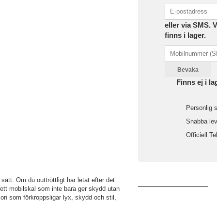
eller via SMS. 
finns i lager.
Bevaka
Finns ej i la
Personlig s
Snabba leve
Officiell Te
ätt. Om du outtröttligt har letat efter det
m ett mobilskal som inte bara ger skydd utan
on som förkroppsligar lyx, skydd och stil,