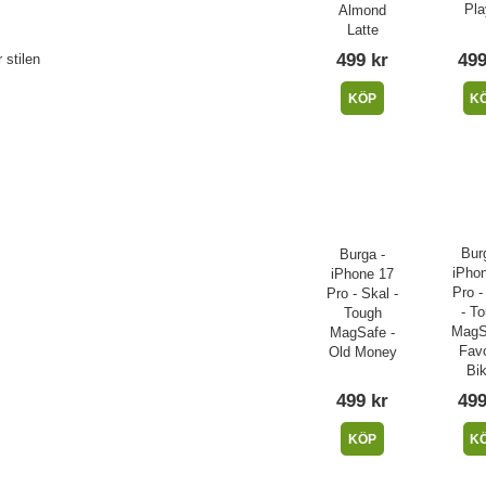
Pla
Almond
Latte
499 kr
499
 stilen
KÖP
K
Bur
Burga -
iPho
iPhone 17
Pro -
Pro - Skal -
- T
Tough
MagS
MagSafe -
Favo
Old Money
Bik
499 kr
499
KÖP
K