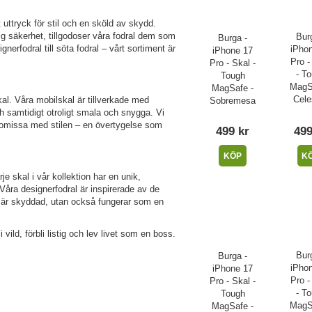
uttryck för stil och en sköld av skydd.
ig säkerhet, tillgodoser våra fodral dem som
Bur
Burga -
nerfodral till söta fodral – vårt sortiment är
iPho
iPhone 17
Pro -
Pro - Skal -
- T
Tough
MagS
MagSafe -
Cele
l. Våra mobilskal är tillverkade med
Sobremesa
ch samtidigt otroligt smala och snygga. Vi
romissa med stilen – en övertygelse som
499 kr
499
KÖP
K
je skal i vår kollektion har en unik,
Våra designerfodral är inspirerade av de
ra är skyddad, utan också fungerar som en
ild, förbli listig och lev livet som en boss.
Bur
Burga -
iPho
iPhone 17
Pro -
Pro - Skal -
- T
Tough
MagS
MagSafe -