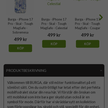
Burga - iPhone 17
Burga - iPhone 17
Burga - iPhone 17
Pro - Skal - Tough
Pro - Skal - Tough
Pro - Skal - Tough
MagSafe -
MagSafe - Celestial
MagSafe - Cougar
Sobremesa
499 kr
499 kr
499 kr
KÖP
KÖP
KÖP
PRODUKTBESKRIVNING
Välkommen till BURGA, där stil möter funktionalitet på ett
sömlöst sätt. Om du outtröttligt har letat efter det perfekta
mobilfodralet slutar din resa här. Vi förstår din önskan om
ett mobilskal som inte bara ger skydd utan också är en
symbol för mode. Därför har vi skräddarsytt en kollektion
som förkroppsligar lyx, skydd och stil, speciellt för din enhet.