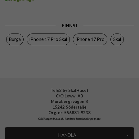
Passar till
iPhone 17 Pro
Produkttyp
Skal
FINNS I
Färg
Flerfärgad
Burga
iPhone 17 Pro Skal
iPhone 17 Pro
Skal
Material
Hårdplast (PC), Mjukplast (TPU)
Varumärke
Burga
Tillverkarens art nr
138387
EAN
4772241383872
Tele2 by SkalHuset
C/O Lowwi AB
Morabergsvägen 8
15242 Södertälje
Org. nr: 556881-9238
OBS!
Ingen butik, du kan inte handla här på plats
HANDLA