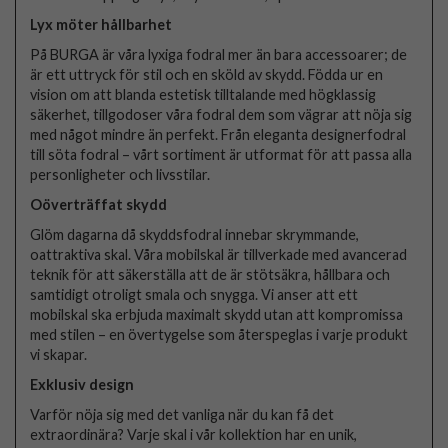
Lyx möter hållbarhet
På BURGA är våra lyxiga fodral mer än bara accessoarer; de
är ett uttryck för stil och en sköld av skydd. Födda ur en
vision om att blanda estetisk tilltalande med högklassig
säkerhet, tillgodoser våra fodral dem som vägrar att nöja sig
med något mindre än perfekt. Från eleganta designerfodral
till söta fodral – vårt sortiment är utformat för att passa alla
personligheter och livsstilar.
Oöverträffat skydd
Glöm dagarna då skyddsfodral innebar skrymmande,
oattraktiva skal. Våra mobilskal är tillverkade med avancerad
teknik för att säkerställa att de är stötsäkra, hållbara och
samtidigt otroligt smala och snygga. Vi anser att ett
mobilskal ska erbjuda maximalt skydd utan att kompromissa
med stilen – en övertygelse som återspeglas i varje produkt
vi skapar.
Exklusiv design
Varför nöja sig med det vanliga när du kan få det
extraordinära? Varje skal i vår kollektion har en unik,