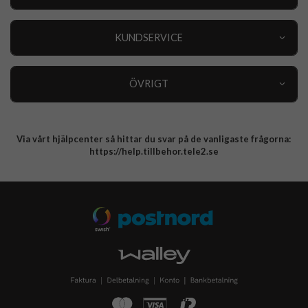
Outlet
Nyheter
KUNDSERVICE
Varumärken
Kundservice
Specialkategorier
90 dagars öppet köp
ÖVRIGT
Köpevillkor
Om oss
Retur
Om cookies
Via vårt hjälpcenter så hittar du svar på de vanligaste frågorna:
Integritetspolicy
https://help.tillbehor.tele2.se