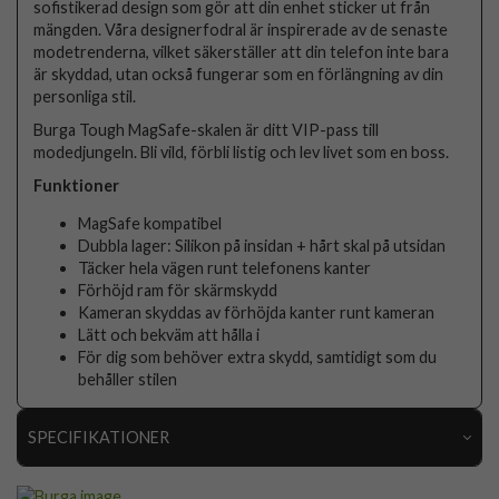
sofistikerad design som gör att din enhet sticker ut från
mängden. Våra designerfodral är inspirerade av de senaste
modetrenderna, vilket säkerställer att din telefon inte bara
är skyddad, utan också fungerar som en förlängning av din
personliga stil.
Burga Tough MagSafe-skalen är ditt VIP-pass till
modedjungeln. Bli vild, förbli listig och lev livet som en boss.
Funktioner
MagSafe kompatibel
Dubbla lager: Silikon på insidan + hårt skal på utsidan
Täcker hela vägen runt telefonens kanter
Förhöjd ram för skärmskydd
Kameran skyddas av förhöjda kanter runt kameran
Lätt och bekväm att hålla i
För dig som behöver extra skydd, samtidigt som du
behåller stilen
SPECIFIKATIONER
Artikelnummer
119186