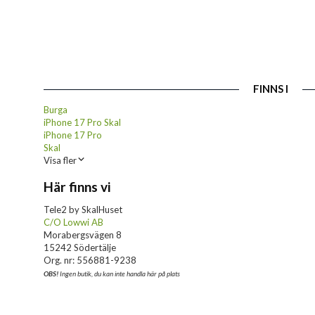
FINNS I
Burga
iPhone 17 Pro Skal
iPhone 17 Pro
Skal
Visa fler
Här finns vi
Tele2 by SkalHuset
C/O Lowwi AB
Morabergsvägen 8
15242 Södertälje
Org. nr: 556881-9238
OBS!
Ingen butik, du kan inte handla här på plats