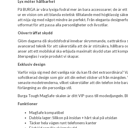
Lyx möter hållbarhet
På BURGA är våra lyxiga fodral mer än bara accessoarer; de är ett 
ur en vision om att blanda estetisk tilltalande med högklassig säk
att nöja sig med något mindre än perfekt. Från eleganta designerfodr
utformat för att passa alla personligheter och livsstilar.
Oöverträffat skydd
Glöm dagarna då skyddsfodral innebar skrymmande, oattraktiva sk
avancerad teknik för att säkerställa att de är stötsäkra, hållbara o
anser att ett mobilskal ska erbjuda maximalt skydd utan att komp
återspeglas i varje produkt vi skapar.
Exklusiv design
Varför nöja sig med det vanliga när du kan få det extraordinära? Var
sofistikerad design som gör att din enhet sticker ut från mängden.
senaste modetrenderna, vilket säkerställer att din telefon inte ba
förlängning av din personliga stil.
Burga Tough MagSafe-skalen är ditt VIP-pass till modedjungeln. Bli vi
Funktioner
MagSafe kompatibel
Dubbla lager: Silikon på insidan + hårt skal på utsidan
Täcker hela vägen runt telefonens kanter