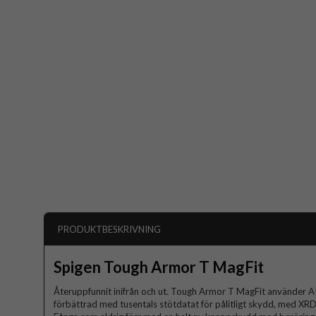
PRODUKTBESKRIVNING
Spigen Tough Armor T MagFit
Återuppfunnit inifrån och ut. Tough Armor T MagFit använder AI:s
förbättrad med tusentals stötdatat för pålitligt skydd, med XR