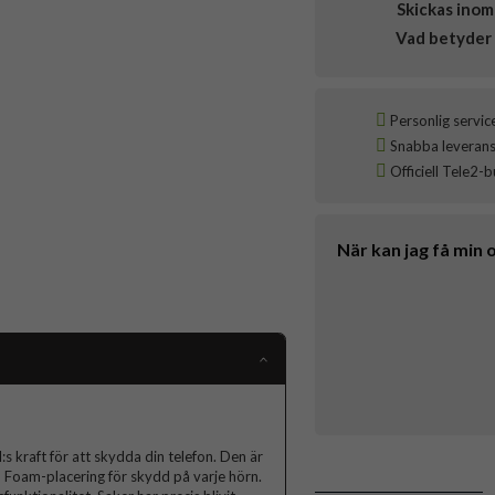
Skickas inom
Vad betyder 
Personlig servic
Snabba leveranser
Officiell Tele2-b
När kan jag få min 
 kraft för att skydda din telefon. Den är
D Foam-placering för skydd på varje hörn.