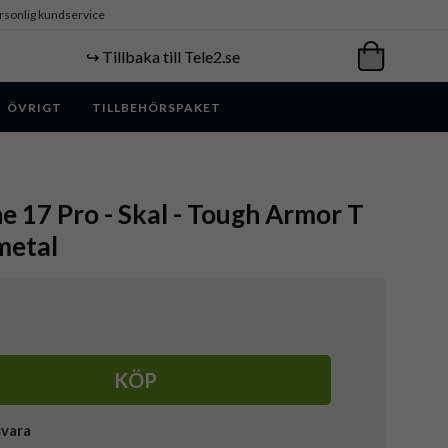
rsonlig kundservice
↪️ Tillbaka till Tele2.se
ÖVRIGT
TILLBEHÖRSPAKET
ne 17 Pro - Skal - Tough Armor T
metal
KÖP
svara