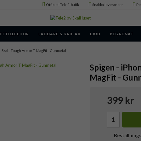
Officiell Tele2-butik
Snabba leveranser
Pe
TETILLBEHÖR
LADDARE & KABLAR
LJUD
BEGAGNAT
 - Skal - Tough Armor T MagFit - Gunmetal
Spigen - iPho
MagFit - Gun
399 kr
Beställning