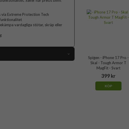
nktionalitet. Saker har precis blivit
s via Extreme Protection Tech
unktionalitet
bekämpa vardagliga stötar, skräp eller
ng
Spigen - iPhone 17 Pro -
Skal - Tough Armor T
113602
MagFit - Svart
iPhone 17 Pro
399 kr
Skal
KÖP
afe-kompatibel, Stativfunktion, Stöttålig
Grå
Hårdplast (PC), Mjukplast (TPU)
Spigen