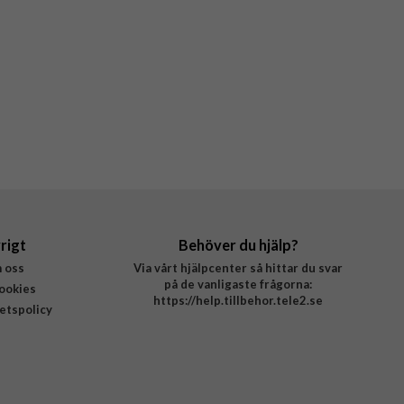
rigt
Behöver du hjälp?
 oss
Via vårt hjälpcenter så hittar du svar
på de vanligaste frågorna:
ookies
https://help.tillbehor.tele2.se
tetspolicy