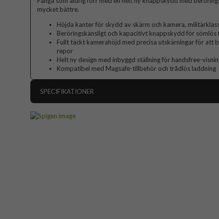
Fånga som aldrig förr med en helt ny knappskydd med beröringsfu
mycket bättre.
Höjda kanter för skydd av skärm och kamera, militärklas
Beröringskänsligt och kapacitivt knappskydd för sömlös f
Fullt täckt kamerahöjd med precisa utskärningar för att 
repor
Helt ny design med inbyggd ställning för handsfree-visni
Kompatibel med Magsafe-tillbehör och trådlös laddning
SPECIFIKATIONER
Artikelnummer
Passar till
Produkttyp
Egenskaper
MagS
Färg
Material
Varumärke