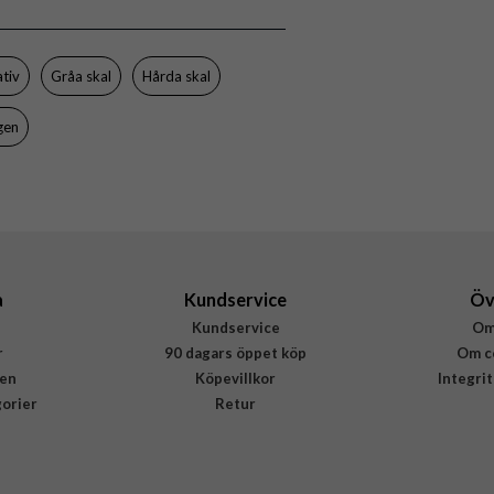
ACS10362
8800283314946
ativ
Gråa skal
Hårda skal
gen
a
Kundservice
Öv
Kundservice
Om
r
90 dagars öppet köp
Om c
en
Köpevillkor
Integri
gorier
Retur