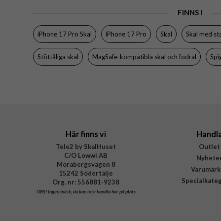
Tillverkarens art nr
FINNS I
EAN
iPhone 17 Pro Skal
iPhone 17 Pro
Skal
Skal med st
Stöttåliga skal
MagSafe-kompatibla skal och fodral
Spi
Här finns vi
Handl
Tele2 by SkalHuset
Outlet
C/O Lowwi AB
Nyhete
Morabergsvägen 8
Varumärk
15242 Södertälje
Specialkate
Org. nr: 556881-9238
OBS!
Ingen butik, du kan inte handla här på plats