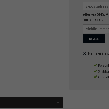
eller via SMS. 
finns i lager.
Bevaka
Finns ej i lag
Personli
Snabba l
Officiel