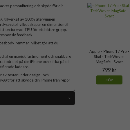
ker personifiering och skydd för din
tyg, tillverkat av 100% återvunnen
rd-vävstol, vilket skapar en dimensionell
ätt texturerad TPU för ett bättre grepp.
responsiv feedback.
rossbody-remmen, vilket gör att du
Apple - iPhone 17 Pro -
fodral en magisk fästmoment och snabbare
Skal - TechWoven
ra fodralet på din iPhone och klicka på din
MagSafe - Svart
tifierade laddare.
799 kr
 av tester under design- och
 byggt för att skydda din iPhone från repor
KÖP
109546
iPhone 17 Pro
Skal