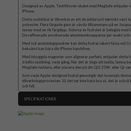
Designad av Apple, TechWoven-skalet med MagSafe erbjuder vac
iPhone.
Detta mobilskal är tillverkat av ett skräddarsytt tekniskt vävt 
polyester. Flera färgade garn är vävda tillsammans på en Jacqua
textur med en rik färgdjup. Sidorna av fodralet är belagda med l
De raffinerade anodiserade aluminiumknapparna ger exakt och 
Med två anslutningspunkter kan detta fodral säkert fästa vid C
bekvämt kan bära din iPhone handsfree.
Med inbyggda magneter som alignerar perfekt, erbjuder detta 
trådlös laddning, varje gång. När det är dags att ladda, lämna ba
MagSafe-laddare, eller placera den på din Qi2 25W- eller Qi-cer
Som varje Apple-designad fodral genomgår det tusentals timmar
tillverkningsprocessen. Så det ser inte bara bra ut, det är också
och fall.
SPECIFIKATIONER
Artikelnummer
Passar till
Produkttyp