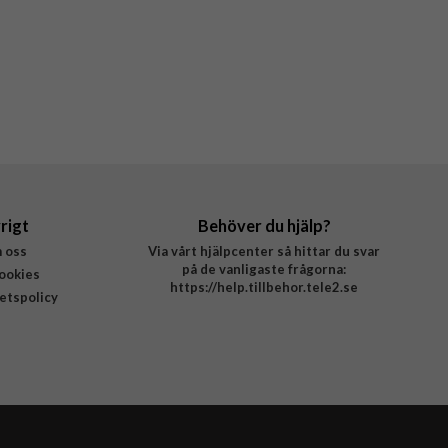
rigt
Behöver du hjälp?
 oss
Via vårt hjälpcenter så hittar du svar
på de vanligaste frågorna:
ookies
https://help.tillbehor.tele2.se
tetspolicy