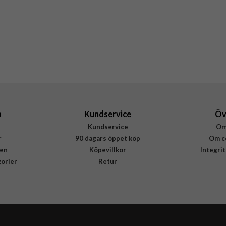
MagSafe-kompatibel
Blå
Återvunnen plast
Apple
MGF44ZM/A
195950663730
a
Kundservice
Öv
Kundservice
Om
r
90 dagars öppet köp
Om c
en
Köpevillkor
Integri
gorier
Retur