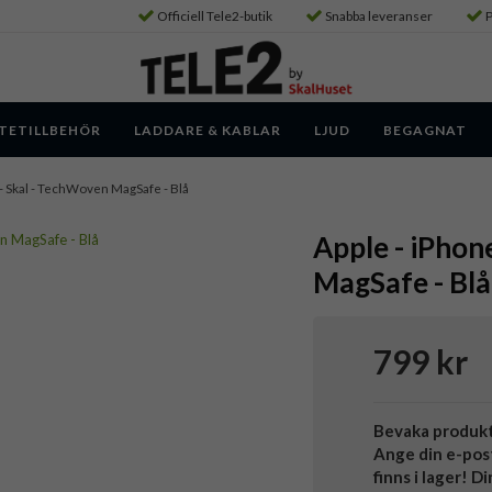
Officiell Tele2-butik
Snabba leveranser
P
TETILLBEHÖR
LADDARE & KABLAR
LJUD
BEGAGNAT
 - Skal - TechWoven MagSafe - Blå
Apple - iPhon
MagSafe - Blå
799 kr
Bevaka produk
Ange din e-pos
finns i lager! D