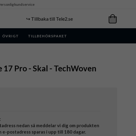
ersonlig kundservice
↪️ Tillbaka till Tele2.se
ÖVRIGT
TILLBEHÖRSPAKET
e 17 Pro - Skal - TechWoven
t
tadress nedan så meddelar vi dig om produkten
in e-postadress sparas i upp till 180 dagar.