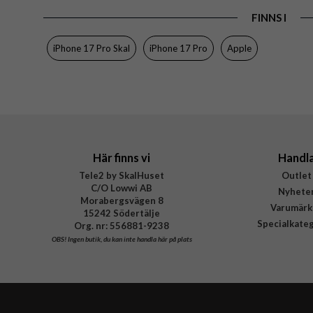
FINNS I
Egenskaper
Färg
iPhone 17 Pro Skal
iPhone 17 Pro
Apple
Material
Varumärke
Tillverkarens art nr
EAN
Här finns vi
Handl
Tele2 by SkalHuset
Outlet
C/O Lowwi AB
Nyhete
Morabergsvägen 8
Varumärk
15242 Södertälje
Specialkate
Org. nr: 556881-9238
OBS!
Ingen butik, du kan inte handla här på plats