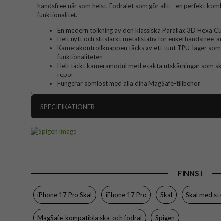
handsfree när som helst. Fodralet som gör allt – en perfekt kom
funktionalitet.
En modern tolkning av den klassiska Parallax 3D Hexa C
Helt nytt och slitstarkt metallstativ för enkel handsfree-
Kamerakontrollknappen täcks av ett tunt TPU-lager som
funktionaliteten
Helt täckt kameramodul med exakta utskärningar som sk
repor
Fungerar sömlöst med alla dina MagSafe-tillbehör
SPECIFIKATIONER
Artikelnummer
Passar till
Produkttyp
FINNS I
Egenskaper
Färg
iPhone 17 Pro Skal
iPhone 17 Pro
Skal
Skal med st
Material
MagSafe-kompatibla skal och fodral
Spigen
Varumärke