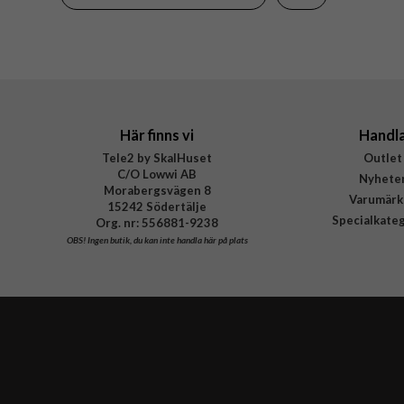
Tillverkarens art nr
EAN
Här finns vi
Handl
Tele2 by SkalHuset
Outlet
C/O Lowwi AB
Nyhete
Morabergsvägen 8
Varumärk
15242 Södertälje
Specialkate
Org. nr: 556881-9238
OBS!
Ingen butik, du kan inte handla här på plats