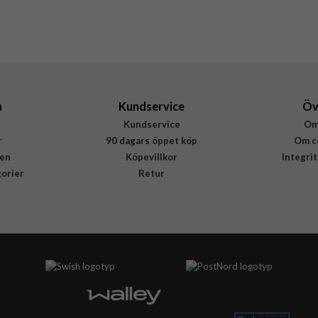
ACS09964
8800283310931
a
Kundservice
Öv
Kundservice
Om
r
90 dagars öppet köp
Om c
en
Köpevillkor
Integri
gorier
Retur