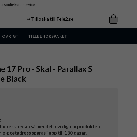
ersonlig kundservice
↪️ Tillbaka till Tele2.se
ÖVRIGT
TILLBEHÖRSPAKET
e 17 Pro - Skal - Parallax S
e Black
t
tadress nedan så meddelar vi dig om produkten
in e-postadress sparas i upp till 180 dagar.