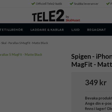
Officiell Tele2-butik
Snabba leveranser
P
TETILLBEHÖR
LADDARE & KABLAR
LJUD
BEGAGNAT
- Skal - Parallax S MagFit - Matte Black
Spigen - iPhon
MagFit - Matt
349 kr
Bevaka produk
Ange din e-pos
finns i lager! D