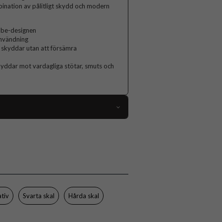
bination av pålitligt skydd och modern
ube-designen
användning
 skyddar utan att försämra
yddar mot vardagliga stötar, smuts och
113625
iPhone 17 Pro
Skal
MagSafe-kompatibel, Stativfunktion
Svart
ativ
Svarta skal
Hårda skal
Hårdplast (PC), Mjukplast (TPU)
Spigen