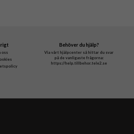
rigt
Behöver du hjälp?
 oss
Via vårt hjälpcenter så hittar du svar
på de vanligaste frågorna:
ookies
https://help.tillbehor.tele2.se
tetspolicy