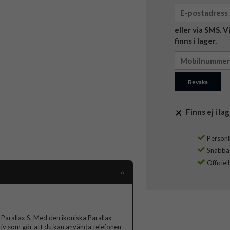
eller via SMS. 
finns i lager.
Bevaka
Finns ej i lag
Personli
Snabba l
Officiel
Parallax S. Med den ikoniska Parallax-
tativ som gör att du kan använda telefonen