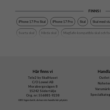
Varumärke
FINNS I
Tillverkarens art nr
iPhone 17 Pro Skal
iPhone 17 Pro
Skal
Skal med st
EAN
Svarta skal
Hårda skal
MagSafe-kompatibla skal och fo
Här finns vi
Handl
Tele2 by SkalHuset
Outlet
C/O Lowwi AB
Nyhete
Morabergsvägen 8
Varumärk
15242 Södertälje
Specialkate
Org. nr: 556881-9238
OBS!
Ingen butik, du kan inte handla här på plats