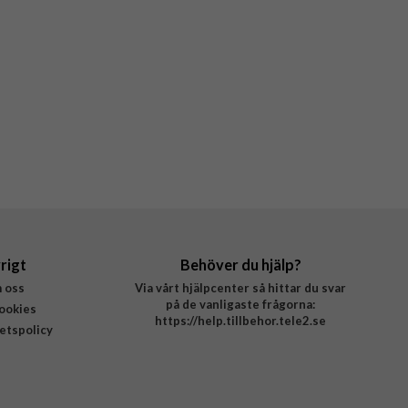
rigt
Behöver du hjälp?
 oss
Via vårt hjälpcenter så hittar du svar
på de vanligaste frågorna:
ookies
https://help.tillbehor.tele2.se
tetspolicy