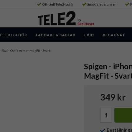
Officiell Tele2-butik
Snabba leveranser
P
TETILLBEHÖR
LADDARE & KABLAR
LJUD
BEGAGNAT
- Skal - Optik Armor MagFit - Svart
Spigen - iPho
MagFit - Svar
349 kr
Beställning