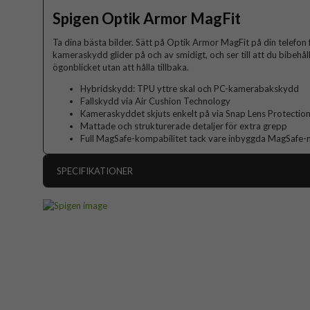
Spigen Optik Armor MagFit
Ta dina bästa bilder. Sätt på Optik Armor MagFit på din telefon fö
kameraskydd glider på och av smidigt, och ser till att du bibehål
ögonblicket utan att hålla tillbaka.
Hybridskydd: TPU yttre skal och PC-kamerabakskydd
Fallskydd via Air Cushion Technology
Kameraskyddet skjuts enkelt på via Snap Lens Protectio
Mattade och strukturerade detaljer för extra grepp
Full MagSafe-kompabilitet tack vare inbyggda MagSafe
SPECIFIKATIONER
Artikelnummer
Passar till
Produkttyp
Egenskaper
Kamerasky
Färg
Material