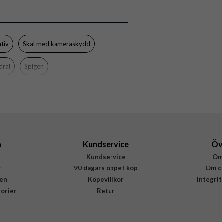
Spigen
ACS09953
ativ
Skal med kameraskydd
8800283310825
dral
Spigen
a
Kundservice
Öv
Kundservice
Om
r
90 dagars öppet köp
Om c
en
Köpevillkor
Integri
gorier
Retur