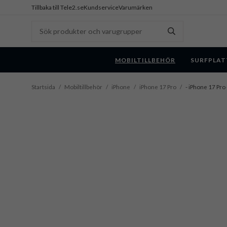
Tillbaka till Tele2.se
Kundservice
Varumärken
MOBILTILLBEHÖR
SURFPLAT
Startsida
/
Mobiltillbehör
/
iPhone
/
iPhone 17 Pro
/
- iPhone 17 Pro 