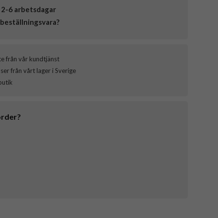
 2-6 arbetsdagar
beställningsvara?
ce från vår kundtjänst
er från vårt lager i Sverige
butik
order?