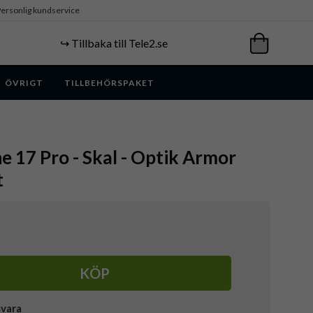
ersonlig kundservice
↪️ Tillbaka till Tele2.se
ÖVRIGT
TILLBEHÖRSPAKET
ne 17 Pro - Skal - Optik Armor
t
KÖP
svara