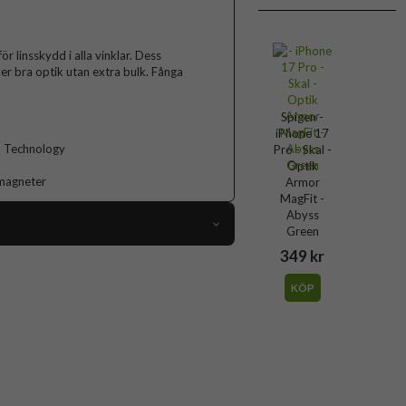
r linsskydd i alla vinklar. Dess
ler bra optik utan extra bulk. Fånga
Spigen -
iPhone 17
n Technology
Pro - Skal -
Optik
-magneter
Armor
MagFit -
Abyss
Green
349 kr
113593
iPhone 17 Pro
KÖP
Skal
dd, MagSafe-kompatibel, Stativfunktion
Svart
Hårdplast (PC), Mjukplast (TPU)