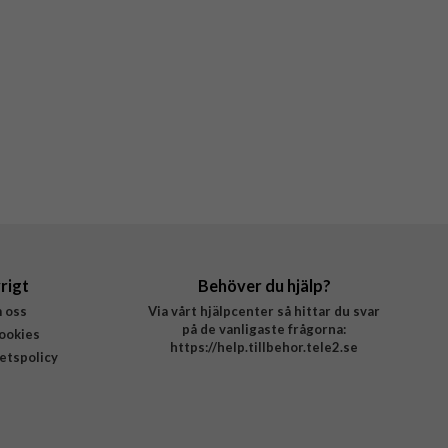
rigt
Behöver du hjälp?
 oss
Via vårt hjälpcenter så hittar du svar
på de vanligaste frågorna:
ookies
https://help.tillbehor.tele2.se
tetspolicy