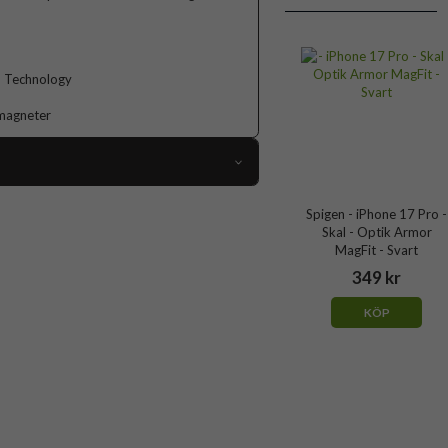
n Technology
-magneter
113606
Spigen - iPhone 17 Pro -
Skal - Optik Armor
iPhone 17 Pro
MagFit - Svart
Skal
349 kr
dd, MagSafe-kompatibel, Stativfunktion
KÖP
Grön
Hårdplast (PC), Mjukplast (TPU)
Spigen
ACS09954