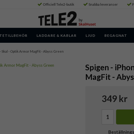
Officiell Tele2-butik
Snabba leveranser
P
TETILLBEHÖR
LADDARE & KABLAR
LJUD
BEGAGNAT
 - Skal - Optik Armor MagFit - Abyss Green
Spigen - iPho
MagFit - Aby
349 kr
Beställning