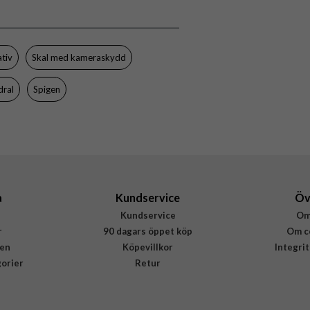
8800283310832
ativ
Skal med kameraskydd
dral
Spigen
a
Kundservice
Öv
Kundservice
Om
r
90 dagars öppet köp
Om c
en
Köpevillkor
Integri
gorier
Retur