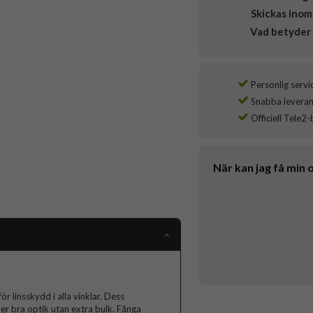
Skickas inom
Vad betyder 
Personlig servi
Snabba leverans
Officiell Tele2-
När kan jag få min 
r linsskydd i alla vinklar. Dess
ler bra optik utan extra bulk. Fånga