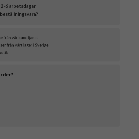
 2-6 arbetsdagar
beställningsvara?
ce från vår kundtjänst
er från vårt lager i Sverige
butik
order?