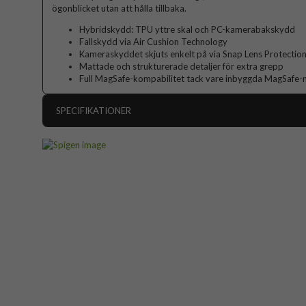
ögonblicket utan att hålla tillbaka.
Hybridskydd: TPU yttre skal och PC-kamerabakskydd
Fallskydd via Air Cushion Technology
Kameraskyddet skjuts enkelt på via Snap Lens Protectio
Mattade och strukturerade detaljer för extra grepp
Full MagSafe-kompabilitet tack vare inbyggda MagSafe
SPECIFIKATIONER
Artikelnummer
Passar till
Produkttyp
Egenskaper
Kamerasky
Färg
Material
Varumärke
Tillverkarens art nr