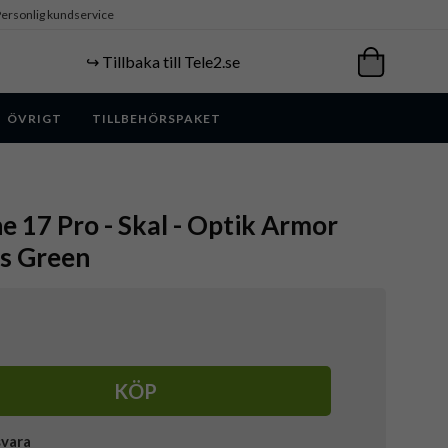
ersonlig kundservice
↪️ Tillbaka till Tele2.se
ÖVRIGT
TILLBEHÖRSPAKET
ne 17 Pro - Skal - Optik Armor
ss Green
KÖP
svara