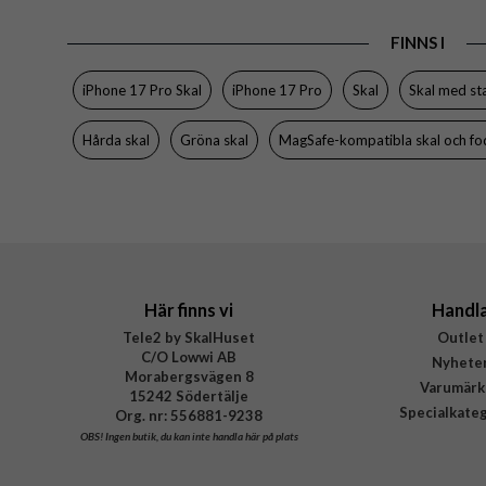
EAN
FINNS I
iPhone 17 Pro Skal
iPhone 17 Pro
Skal
Skal med st
Hårda skal
Gröna skal
MagSafe-kompatibla skal och fo
Här finns vi
Handl
Tele2 by SkalHuset
Outlet
C/O Lowwi AB
Nyhete
Morabergsvägen 8
Varumärk
15242 Södertälje
Specialkate
Org. nr: 556881-9238
OBS!
Ingen butik, du kan inte handla här på plats