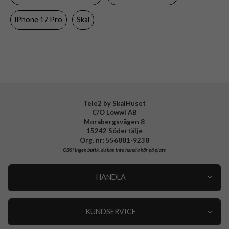
Material
Hårdplast (PC), Mjukplast (TPU)
iPhone 17 Pro
Skal
Varumärke
Urban Armor Gear (UAG)
Tillverkarens art nr
114513114242
EAN
840283922046
Tele2 by SkalHuset
C/O Lowwi AB
Morabergsvägen 8
15242 Södertälje
Org. nr: 556881-9238
OBS!
Ingen butik, du kan inte handla här på plats
HANDLA
Outlet
Nyheter
KUNDSERVICE
Varumärken