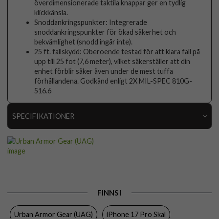
överdimensionerade taktila knappar ger en tydlig
klickkänsla.
Snoddankringspunkter: Integrerade
snoddankringspunkter för ökad säkerhet och
bekvämlighet (snodd ingår inte).
25 ft. fallskydd: Oberoende testad för att klara fall på
upp till 25 fot (7,6 meter), vilket säkerställer att din
enhet förblir säker även under de mest tuffa
förhållandena. Godkänd enligt 2X MIL-SPEC 810G-
516.6
SPECIFIKATIONER
Artikelnummer
116401
Passar till
iPhone 17 Pro
Produkttyp
Skal
Egenskaper
MagSafe-kompatibel, Stöttålig
FINNS I
Färg
Svart
Urban Armor Gear (UAG)
iPhone 17 Pro Skal