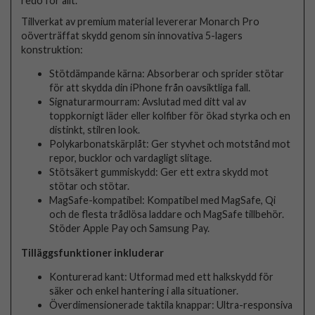
redo för allt.
Tillverkat av premium material levererar Monarch Pro
oöverträffat skydd genom sin innovativa 5-lagers
konstruktion:
Stötdämpande kärna: Absorberar och sprider stötar
för att skydda din iPhone från oavsiktliga fall.
Signaturarmourram: Avslutad med ditt val av
toppkornigt läder eller kolfiber för ökad styrka och en
distinkt, stilren look.
Polykarbonatskärplåt: Ger styvhet och motstånd mot
repor, bucklor och vardagligt slitage.
Stötsäkert gummiskydd: Ger ett extra skydd mot
stötar och stötar.
MagSafe-kompatibel: Kompatibel med MagSafe, Qi
och de flesta trådlösa laddare och MagSafe tillbehör.
Stöder Apple Pay och Samsung Pay.
Tilläggsfunktioner inkluderar
Konturerad kant: Utformad med ett halkskydd för
säker och enkel hantering i alla situationer.
Överdimensionerade taktila knappar: Ultra-responsiva