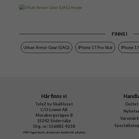
Artikelnummer
Passar till
Produkttyp
FINNS I
Egenskaper
Färg
Urban Armor Gear (UAG)
iPhone 17 Pro Skal
iPhone 17
Material
Varumärke
Tillverkarens art nr
EAN
Här finns vi
Handl
Tele2 by SkalHuset
Outlet
C/O Lowwi AB
Nyhete
Morabergsvägen 8
Varumärk
15242 Södertälje
Specialkate
Org. nr: 556881-9238
OBS!
Ingen butik, du kan inte handla här på plats