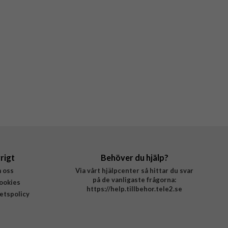
rigt
Behöver du hjälp?
 oss
Via vårt hjälpcenter så hittar du svar
på de vanligaste frågorna:
ookies
https://help.tillbehor.tele2.se
tetspolicy