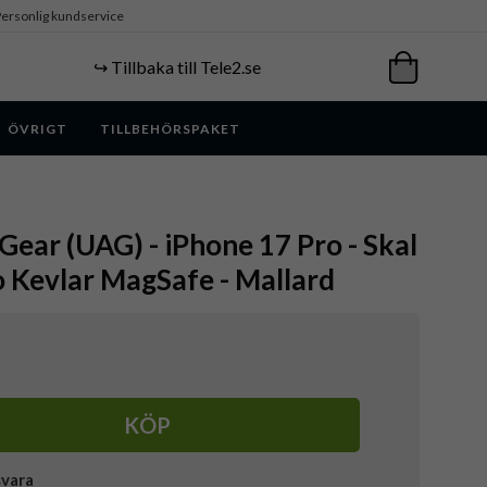
ersonlig kundservice
↪️ Tillbaka till Tele2.se
ÖVRIGT
TILLBEHÖRSPAKET
ear (UAG) - iPhone 17 Pro - Skal
 Kevlar MagSafe - Mallard
KÖP
svara