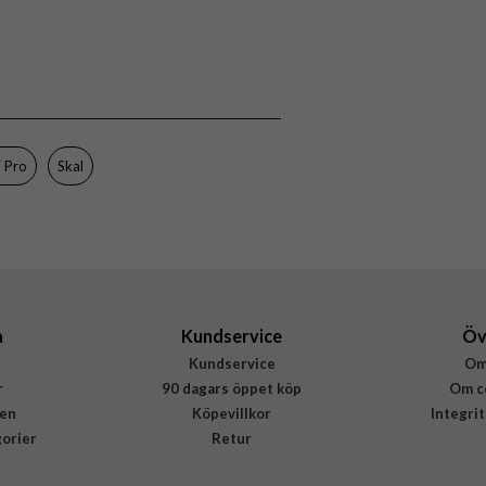
116403
iPhone 17 Pro
Skal
MagSafe-kompatibel, Stöttålig
Blå, Svart
 Pro
Skal
Hårdplast (PC), Kevlar, Mjukplast (TPU)
Urban Armor Gear (UAG)
114513113955
840283922022
a
Kundservice
Öv
Kundservice
Om
r
90 dagars öppet köp
Om c
en
Köpevillkor
Integri
gorier
Retur