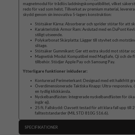
magnetmodul för trådlös laddningskompatibilitet, vilket säkerstäl
redo för vad som helst. Tillverkat av premium material, leverer
skydd genom sin innovativa 5-lagers konstruktion:
Stötsäker Kärna: Absorberar och sprider stötar för att sky
Karakteristisk Armor Ram: Avslutad med en DuPont Kevlar 
stiligt utseende.
Polykarbonat Skärplatta: Lägger till styvhet och motstån
slitage.
Stötsäker Gummikant: Ger ett extra skydd mot stötar oc
Magnetisk Modul: Kompatibel med MagSafe, Qi och de fl
tillbehör. Stödjer Apple Pay och Samsung Pay.
Ytterligare funktioner inkluderar:
Konturerad Perimeterkant: Designad med ett halkfritt gre
Överdimensionerade Taktiska Knapp: Ultra-responsiva, 
en tydlig klickkänsla.
Nyckelbandfästen: Integrerade nyckelbandfästen för ök
ingår ej).
25 ft. Fallskydd: Oavsett testad för att klara fall upp till 
fallteststandarder (MIL STD 810G 516.6).
SPECIFIKATIONER