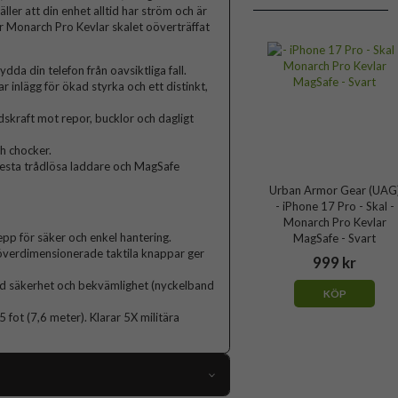
ler att din enhet alltid har ström och är
ar Monarch Pro Kevlar skalet oöverträffat
dda din telefon från oavsiktliga fall.
inlägg för ökad styrka och ett distinkt,
dskraft mot repor, bucklor och dagligt
h chocker.
esta trådlösa laddare och MagSafe
Urban Armor Gear (UAG
- iPhone 17 Pro - Skal -
Monarch Pro Kevlar
pp för säker och enkel hantering.
MagSafe - Svart
överdimensionerade taktila knappar ger
999 kr
ad säkerhet och bekvämlighet (nyckelband
KÖP
25 fot (7,6 meter). Klarar 5X militära