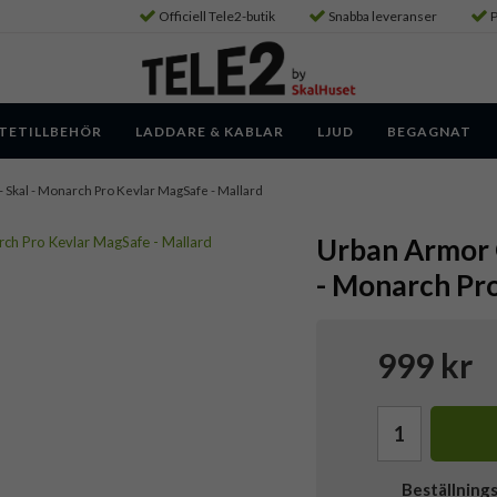
Officiell Tele2-butik
Snabba leveranser
P
TETILLBEHÖR
LADDARE & KABLAR
LJUD
BEGAGNAT
 - Skal - Monarch Pro Kevlar MagSafe - Mallard
Urban Armor G
- Monarch Pro
999 kr
Beställning