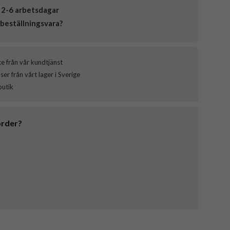
 2-6 arbetsdagar
beställningsvara?
ce från vår kundtjänst
er från vårt lager i Sverige
butik
order?