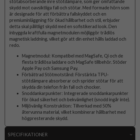
stötabsorberande inre stötdämpare, som ger omfattande
skydd mot oavsiktliga fall och stötar. Med formade hörn som
är designade för att förbättra fallskyddet och en
premiuminläggning för ökad hållbarhet och stil, erbjuder
detta skal pålitligt skydd med en sofistikerad look. Den
inbyggda kraftfulla magnetmodulen möjliggör trådlös
magnetisk laddning, vilket gör att din enhet hålls laddad och
redo.
Magnetmodul: Kompatibel med MagSafe, Qi och de
flesta trådlösa laddare och MagSafe tillbehör. Stöder
Apple Pay och Samsung Pay.
Förbättrad Stötmotstånd: Förstärkta TPU-
stötdämpare absorberar och sprider stötar för att
skydda din telefon från fall och chocker.
Snoddankarpunkter: Integrerade snoddankarpunkter
för ökad säkerhet och bekvämlighet (snodd ingår inte).
Miljövänlig Konstruktion: Tillverkad med 50%
återvunna material, vilket kombinerar hållbarhet med
högpresterande skydd.
SPECIFIKATIONER