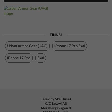
Artikelnummer
116393
Passar till
iPhone 17 Pro
Produkttyp
Skal
Egenskaper
MagSafe-kompatibel, Stöttålig
FINNS I
Färg
Blå, Svart
Urban Armor Gear (UAG)
iPhone 17 Pro Skal
Material
Hårdplast (PC), Kevlar, Mjukplast (TPU)
iPhone 17 Pro
Skal
Varumärke
Urban Armor Gear (UAG)
Tillverkarens art nr
114517113955
EAN
840283922183
Tele2 by SkalHuset
C/O Lowwi AB
Morabergsvägen 8