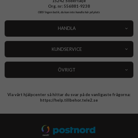
15242 Södertälje
Org. nr: 556881-9238
OBS!
Ingen butik, du kan inte handla här på plats
HANDLA
Outlet
Nyheter
KUNDSERVICE
Varumärken
Kundservice
Specialkategorier
90 dagars öppet köp
ÖVRIGT
Köpevillkor
Om oss
Retur
Om cookies
Via vårt hjälpcenter så hittar du svar på de vanligaste frågorna:
Integritetspolicy
https://help.tillbehor.tele2.se