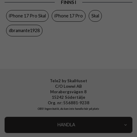
FINNS I
Egenskaper
MagSafe-kompatibel
iPhone 17 Pro Skal
iPhone 17 Pro
Skal
Färg
Genomskinlig, Orange
Material
Återvunnen plast
dbramante1928
Varumärke
dbramante1928
Tillverkarens art nr
GN63GO006729
EAN
5711428067296
Tele2 by SkalHuset
C/O Lowwi AB
Morabergsvägen 8
15242 Södertälje
Org. nr: 556881-9238
OBS!
Ingen butik, du kan inte handla här på plats
HANDLA
Outlet