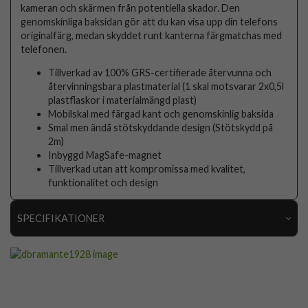
kameran och skärmen från potentiella skador. Den
genomskinliga baksidan gör att du kan visa upp din telefons
originalfärg, medan skyddet runt kanterna färgmatchas med
telefonen.
Tillverkad av 100% GRS-certifierade återvunna och
återvinningsbara plastmaterial (1 skal motsvarar 2x0,5l
plastflaskor i materialmängd plast)
Mobilskal med färgad kant och genomskinlig baksida
Smal men ändå stötskyddande design (Stötskydd på
2m)
Inbyggd MagSafe-magnet
Tillverkad utan att kompromissa med kvalitet,
funktionalitet och design
SPECIFIKATIONER
Artikelnummer
116723
Passar till
iPhone 17 Pro
Produkttyp
Skal