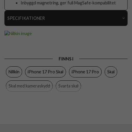
Inbyggd magnetring, ger full MagSafe-kompabilitet
SPECIFIKATIONER
Artikelnummer
112124
Passar till
iPhone 17 Pro
Produkttyp
Skal
FINNS I
Egenskaper
Kameraskydd, MagSafe-kompatibel
Nillkin
iPhone 17 Pro Skal
iPhone 17 Pro
Skal
Färg
Genomskinlig, Svart
Material
Hårdplast (PC), Mjukplast (TPU)
Skal med kameraskydd
Svarta skal
Varumärke
Nillkin
MagSafe-kompatibla skal och fodral
EAN
6902048303911