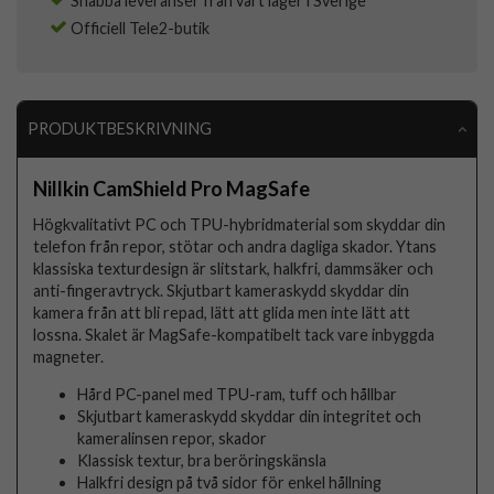
Snabba leveranser från vårt lager i Sverige
Officiell Tele2-butik
PRODUKTBESKRIVNING
Nillkin CamShield Pro MagSafe
Högkvalitativt PC och TPU-hybridmaterial som skyddar din
telefon från repor, stötar och andra dagliga skador. Ytans
klassiska texturdesign är slitstark, halkfri, dammsäker och
anti-fingeravtryck. Skjutbart kameraskydd skyddar din
kamera från att bli repad, lätt att glida men inte lätt att
lossna. Skalet är MagSafe-kompatibelt tack vare inbyggda
magneter.
Hård PC-panel med TPU-ram, tuff och hållbar
Skjutbart kameraskydd skyddar din integritet och
kameralinsen repor, skador
Klassisk textur, bra beröringskänsla
Halkfri design på två sidor för enkel hållning