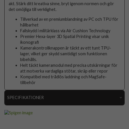
akt. Stärk ditt kreativa sinne, bryt igenom normen och gör
det omöjliga till verklighet.
Tillverkad av en premiumblandning av PC och TPU för
hållbarhet
Fallskydd i militärklass via Air Cushion Technology
Premier Hexa-layer 3D Spatial Printing visar unik
ikonografi
Kamerakontrollknappen är täckt av ett tunt TPU-
lager, vilket ger skydd samtidigt som funktionen
bibehålls.
Helt täckt kameramodul med precisa utskärningar för
att motverka vardagliga stötar, skräp eller repor
Kompatibel med trådlös laddning och MagSafe-
tillbehör
SPECIFIKATIONER
Artikelnummer
116645
Passar till
iPhone 17 Pro