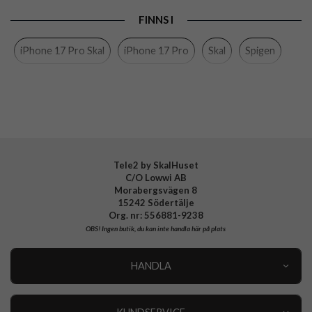
Produkttyp
Skal
FINNS I
Egenskaper
MagSafe-kompatibel
iPhone 17 Pro Skal
iPhone 17 Pro
Skal
Spigen
Färg
Flerfärgad
Material
Hårdplast (PC), Mjukplast (TPU)
Varumärke
Spigen
Tillverkarens art nr
ACS11343
EAN
8800337244762
Tele2 by SkalHuset
C/O Lowwi AB
Morabergsvägen 8
15242 Södertälje
Org. nr: 556881-9238
OBS!
Ingen butik, du kan inte handla här på plats
HANDLA
Outlet
Nyheter