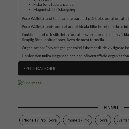
Ficka för att bära pengar
Magnetisk klaffstängning
Puro Wallet Stand Case är inte bara ett plånboksfodralfodral, utan
Puro Wallet Stand-fodralet är det ideala tillbehöret om du är in
Funktionalitet och stil: detta fodral är svaret för dem som vill klä 
lämplig för alla situationer, även de mest formella.
Organisation: Förvaringen ger enkel åtkomst till de viktigaste ko
Upplev den unika elegansen och den oöverträffade organisation
SPECIFIKATIONER
Artikelnummer
Passar till
Produkttyp
FINNS I
Egenskaper
Färg
iPhone 17 Pro Fodral
iPhone 17 Pro
Fodral
Svarta 
Material