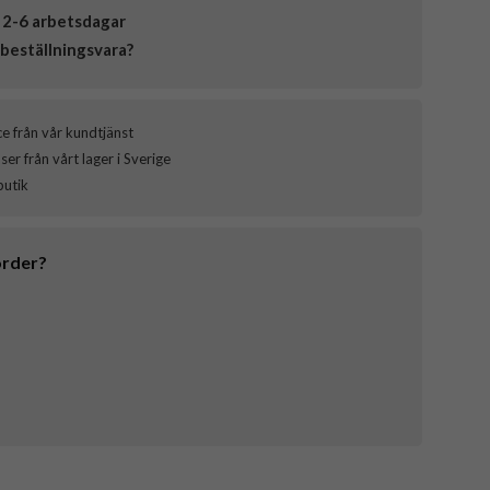
 2-6 arbetsdagar
beställningsvara?
ce från vår kundtjänst
er från vårt lager i Sverige
butik
order?