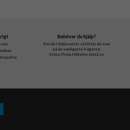
rigt
Behöver du hjälp?
 oss
Via vårt hjälpcenter så hittar du svar
på de vanligaste frågorna:
ookies
https://help.tillbehor.tele2.se
tetspolicy