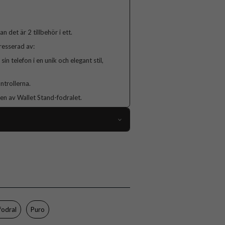
 det är 2 tillbehör i ett.
tresserad av:
sin telefon i en unik och elegant stil,
ntrollerna.
en av Wallet Stand-fodralet.
111439
iPhone 17 Pro
Fodral
Kortfack, Stativfunktion
Svart
fodral
Puro
Konstläder, Mjukplast (TPU)