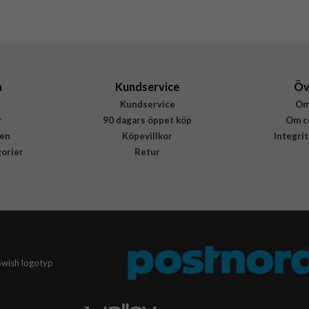
Puro
PUIPC17P63BOOKC8BLK
8018417525667
a
Kundservice
Öv
Kundservice
Om
r
90 dagars öppet köp
Om c
en
Köpevillkor
Integri
gorier
Retur