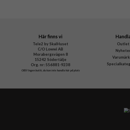
Varumärke
Tillverkarens art nr
EAN
Här finns vi
Handl
Tele2 by SkalHuset
Outlet
C/O Lowwi AB
Nyhete
Morabergsvägen 8
Varumärk
15242 Södertälje
Specialkate
Org. nr: 556881-9238
OBS!
Ingen butik, du kan inte handla här på plats