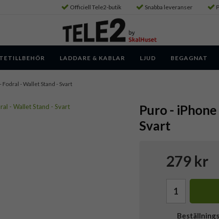
Officiell Tele2-butik
Snabba leveranser
P
TETILLBEHÖR
LADDARE & KABLAR
LJUD
BEGAGNAT
- Fodral - Wallet Stand - Svart
Puro - iPhone 
Svart
279 kr
Beställning