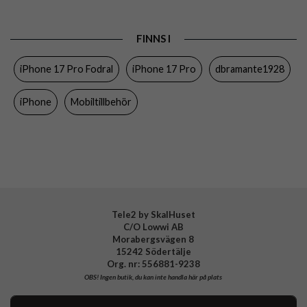
Produkttyp
Fodral
FINNS I
Egenskaper
Kortfack, Löstagbart skal, MagSafe-
kompatibel, RFID-skydd
iPhone 17 Pro Fodral
iPhone 17 Pro
dbramante1928
Färg
Brun
iPhone
Mobiltillbehör
Material
Mjukplast (TPU), Äkta läder
Varumärke
dbramante1928
Tillverkarens art nr
LM63GTDT6629
EAN
5711428066299
Tele2 by SkalHuset
C/O Lowwi AB
Morabergsvägen 8
15242 Södertälje
Org. nr: 556881-9238
OBS!
Ingen butik, du kan inte handla här på plats