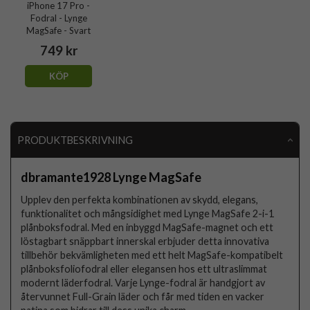
iPhone 17 Pro -
Fodral - Lynge
MagSafe - Svart
749 kr
KÖP
PRODUKTBESKRIVNING
dbramante1928 Lynge MagSafe
Upplev den perfekta kombinationen av skydd, elegans,
funktionalitet och mångsidighet med Lynge MagSafe 2-i-1
plånboksfodral. Med en inbyggd MagSafe-magnet och ett
löstagbart snäppbart innerskal erbjuder detta innovativa
tillbehör bekvämligheten med ett helt MagSafe-kompatibelt
plånboksfoliofodral eller elegansen hos ett ultraslimmat
modernt läderfodral. Varje Lynge-fodral är handgjort av
återvunnet Full-Grain läder och får med tiden en vacker