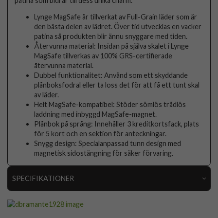
patina som bidrar till dess unika charm.
Lynge MagSafe är tillverkat av Full-Grain läder som är
den bästa delen av lädret. Över tid utvecklas en vacker
patina så produkten blir ännu snyggare med tiden.
Återvunna material: Insidan på själva skalet i Lynge
MagSafe tillverkas av 100% GRS-certifierade
återvunna material.
Dubbel funktionalitet: Använd som ett skyddande
plånboksfodral eller ta loss det för att få ett tunt skal
av läder.
Helt MagSafe-kompatibel: Stöder sömlös trådlös
laddning med inbyggd MagSafe-magnet.
Plånbok på språng: Innehåller 3 kreditkortsfack, plats
för 5 kort och en sektion för anteckningar.
Snygg design: Specialanpassad tunn design med
magnetisk sidostängning för säker förvaring.
SPECIFIKATIONER
Artikelnummer
109437
Passar till
iPhone 17 Pro