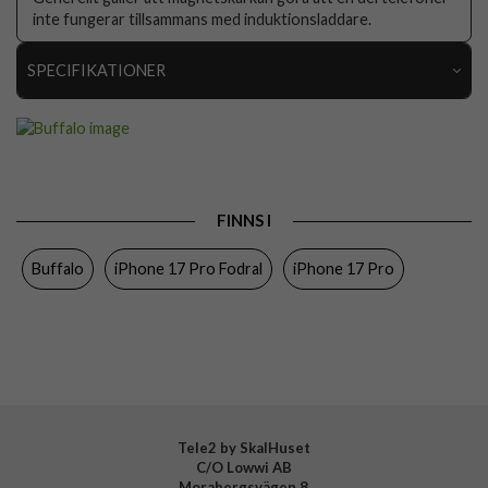
inte fungerar tillsammans med induktionsladdare.
SPECIFIKATIONER
Artikelnummer
108983
Passar till
iPhone 17 Pro
Produkttyp
Fodral
FINNS I
Egenskaper
Kortfack, Löstagbart skal
Buffalo
iPhone 17 Pro Fodral
iPhone 17 Pro
Färg
Svart
Material
Mjukplast (TPU), Äkta läder
Varumärke
Buffalo
Tillverkarens art nr
590165
EAN
7319925901655
Tele2 by SkalHuset
C/O Lowwi AB
Morabergsvägen 8