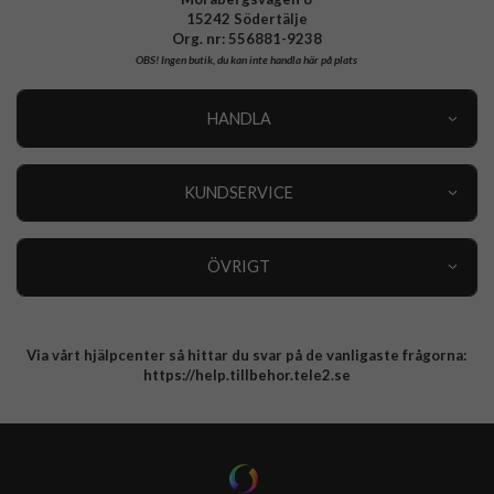
15242 Södertälje
Org. nr: 556881-9238
OBS!
Ingen butik, du kan inte handla här på plats
HANDLA
Outlet
Nyheter
KUNDSERVICE
Varumärken
Kundservice
Specialkategorier
90 dagars öppet köp
ÖVRIGT
Köpevillkor
Om oss
Retur
Om cookies
Via vårt hjälpcenter så hittar du svar på de vanligaste frågorna:
Integritetspolicy
https://help.tillbehor.tele2.se