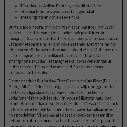
Tillverkad av Aniline First Layer kvalitets läder
Din smartphone skyddas i ett magnetskal
Tre kortplatser och en sedelficka
Buffalo mobilfodral är tillverkat av läder i Aniline First Layer-
kvalitet. Lädret är handgjort i Indien och produkten är
designad i Sverige. Den har tre kortplatser och en sedelficka.
Ett magnetspänne håller plånboken stängd. Det finns hål för
högtalaren för konversation med stängd väska. Det finns ett
hål för fingret för att enklare ta ut ett kredikort. Din
smartphone skyddas i ett magnetskal som även kan tas ur
mobilfodralet. På baksidan av skalet återfinns samma
exklusiva buffaloläder.
Denna produkt är gjord av First Class premium läder (Full
Grain). All vårt läder är handgjort, och vi väljer noggrant det
bästa naturliga skinnet för våra produkter. Tecken på
variationer i färg och i textur är bevis på lädrets naturliga
skönhet och det kan utvecklas över tiden. Dessa särdrag och
patina är inte fel, och kommer inte att påverka hållbarheten
hos produkten. Vi hoppas att dessa produkter passar dina
behov, och att du kommer att njuta av dem. Fem års garanti.
Generellt gäller att magnetskal kan göra att en del telefoner