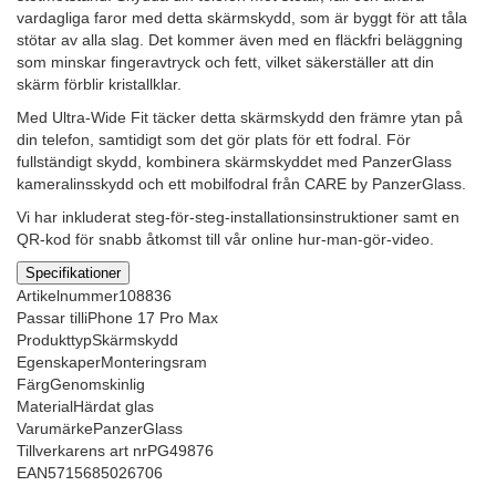
vardagliga faror med detta skärmskydd, som är byggt för att tåla
stötar av alla slag. Det kommer även med en fläckfri beläggning
som minskar fingeravtryck och fett, vilket säkerställer att din
skärm förblir kristallklar.
Med Ultra-Wide Fit täcker detta skärmskydd den främre ytan på
din telefon, samtidigt som det gör plats för ett fodral. För
fullständigt skydd, kombinera skärmskyddet med PanzerGlass
kameralinsskydd och ett mobilfodral från CARE by PanzerGlass.
Vi har inkluderat steg-för-steg-installationsinstruktioner samt en
QR-kod för snabb åtkomst till vår online hur-man-gör-video.
Specifikationer
Artikelnummer
108836
Passar till
iPhone 17 Pro Max
Produkttyp
Skärmskydd
Egenskaper
Monteringsram
Färg
Genomskinlig
Material
Härdat glas
Varumärke
PanzerGlass
Tillverkarens art nr
PG49876
EAN
5715685026706