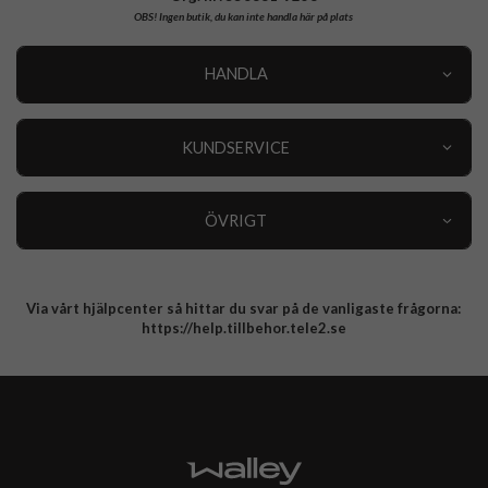
OBS!
Ingen butik, du kan inte handla här på plats
HANDLA
Outlet
Nyheter
KUNDSERVICE
Varumärken
Kundservice
Specialkategorier
90 dagars öppet köp
ÖVRIGT
Köpevillkor
Om oss
Retur
Om cookies
Via vårt hjälpcenter så hittar du svar på de vanligaste frågorna:
Integritetspolicy
https://help.tillbehor.tele2.se