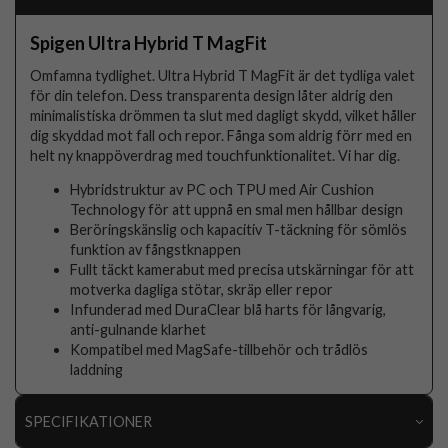
Spigen Ultra Hybrid T MagFit
Omfamna tydlighet. Ultra Hybrid T MagFit är det tydliga valet
för din telefon. Dess transparenta design låter aldrig den
minimalistiska drömmen ta slut med dagligt skydd, vilket håller
dig skyddad mot fall och repor. Fånga som aldrig förr med en
helt ny knappöverdrag med touchfunktionalitet. Vi har dig.
Hybridstruktur av PC och TPU med Air Cushion
Technology för att uppnå en smal men hållbar design
Beröringskänslig och kapacitiv T-täckning för sömlös
funktion av fångstknappen
Fullt täckt kamerabut med precisa utskärningar för att
motverka dagliga stötar, skräp eller repor
Infunderad med DuraClear blå harts för långvarig,
anti-gulnande klarhet
Kompatibel med MagSafe-tillbehör och trådlös
laddning
SPECIFIKATIONER