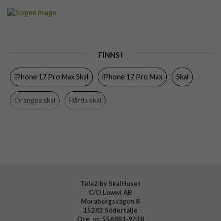
Artikelnummer
113594
Passar till
iPhone 17 Pro Max
Produkttyp
Skal
FINNS I
Egenskaper
MagSafe-kompatibel
iPhone 17 Pro Max Skal
iPhone 17 Pro Max
Skal
Färg
Genomskinlig, Orange
Material
Hårdplast (PC), Mjukplast (TPU)
Orangea skal
Hårda skal
Varumärke
Spigen
MagSafe-kompatibla skal och fodral
Spigen
Tillverkarens art nr
ACS10474
EAN
8800283316063
Tele2 by SkalHuset
C/O Lowwi AB
Morabergsvägen 8
15242 Södertälje
Org. nr: 556881-9238