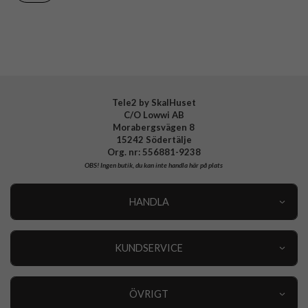
Varumärke
Spigen
Tillverkarens art nr
ACS10292
EAN
8800283314243
Tele2 by SkalHuset
C/O Lowwi AB
Morabergsvägen 8
15242 Södertälje
Org. nr: 556881-9238
OBS!
Ingen butik, du kan inte handla här på plats
HANDLA
Outlet
Nyheter
KUNDSERVICE
Varumärken
Kundservice
Specialkategorier
90 dagars öppet köp
ÖVRIGT
Köpevillkor