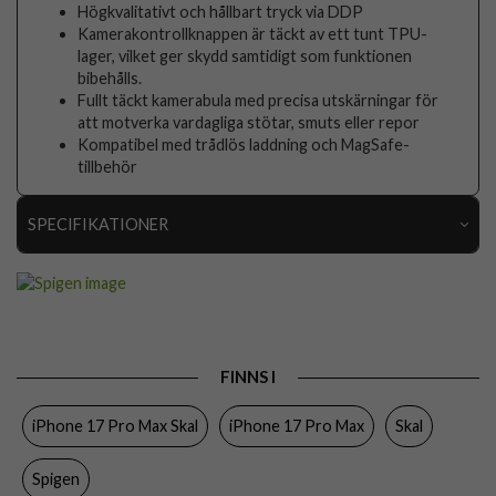
Högkvalitativt och hållbart tryck via DDP
Kamerakontrollknappen är täckt av ett tunt TPU-
lager, vilket ger skydd samtidigt som funktionen
bibehålls.
Fullt täckt kamerabula med precisa utskärningar för
att motverka vardagliga stötar, smuts eller repor
Kompatibel med trådlös laddning och MagSafe-
tillbehör
SPECIFIKATIONER
Artikelnummer
116603
Passar till
iPhone 17 Pro Max
Produkttyp
Skal
FINNS I
Egenskaper
MagSafe-kompatibel
iPhone 17 Pro Max Skal
iPhone 17 Pro Max
Skal
Färg
Svart
Material
Hårdplast (PC), Mjukplast (TPU)
Spigen