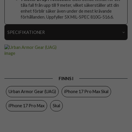
tåla fall från upp till 9 meter, vilket säkerställer att din
enhet förblir säker även under de mest krävande
förhållanden. Uppfyller 5X MIL-SPEC 810G-516.6.
SPECIFIKATIONER
Artikelnummer
116436
Passar till
iPhone 17 Pro Max
Produkttyp
Skal
Egenskaper
MagSafe-kompatibel, Stöttålig
FINNS I
Färg
Genomskinlig, Svart
Urban Armor Gear (UAG)
iPhone 17 Pro Max Skal
Material
Hårdplast (PC), Mjukplast (TPU)
iPhone 17 Pro Max
Skal
Varumärke
Urban Armor Gear (UAG)
Tillverkarens art nr
114522113131
EAN
840283922329