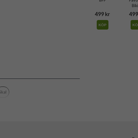
Bik
499 kr
499
KÖP
KÖ
Skal