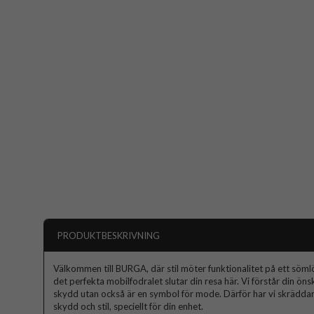
PRODUKTBESKRIVNING
Välkommen till BURGA, där stil möter funktionalitet på ett sömlös
det perfekta mobilfodralet slutar din resa här. Vi förstår din ön
skydd utan också är en symbol för mode. Därför har vi skräddars
skydd och stil, speciellt för din enhet.