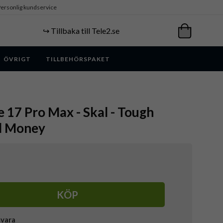
ersonlig kundservice
↪️ Tillbaka till Tele2.se
ÖVRIGT
TILLBEHÖRSPAKET
e 17 Pro Max - Skal - Tough
d Money
KÖP
svara