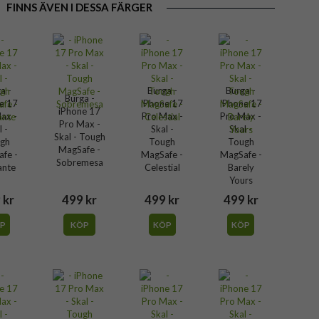
FINNS ÄVEN I DESSA FÄRGER
a -
Burga -
Burga -
Burga -
e 17
iPhone 17
iPhone 17
iPhone 17
ax -
Pro Max -
Pro Max -
Pro Max -
l -
Skal -
Skal -
Skal - Tough
gh
Tough
Tough
MagSafe -
fe -
MagSafe -
MagSafe -
Sobremesa
ante
Celestial
Barely
Yours
 kr
499 kr
499 kr
499 kr
P
KÖP
KÖP
KÖP