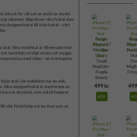
t uttryck för stil och en sköld av skydd.
ssig säkerhet, tillgodoser våra fodral dem
a designerfodral till söta fodral – vårt
lar.
Burga -
Burg
iPhone 17
iPhon
skal. Våra mobilskal är tillverkade med
Pro Max -
Pro M
a och samtidigt otroligt smala och snygga.
Skal -
Ska
 kompromissa med stilen – en övertygelse
Tough
Tou
MagSafe -
MagSa
Fragile
Frizz
Beauty
arje skal i vår kollektion har en unik,
499 kr
499
n. Våra designerfodral är inspirerade av
te bara är skyddad, utan också fungerar
KÖP
KÖ
 vild, förbli listig och lev livet som en