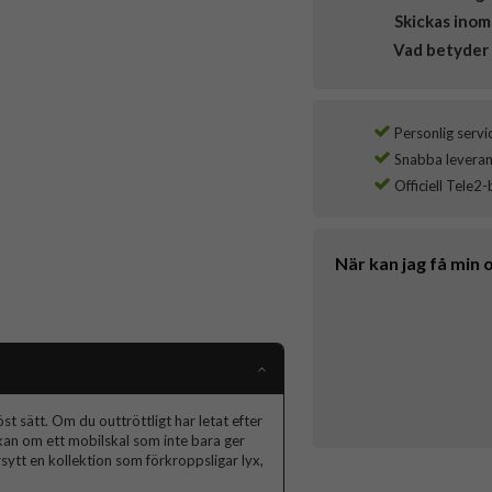
Skickas inom
Vad betyder 
Personlig servi
Snabba leverans
Officiell Tele2-
När kan jag få min 
t sätt. Om du outtröttligt har letat efter
skan om ett mobilskal som inte bara ger
ytt en kollektion som förkroppsligar lyx,