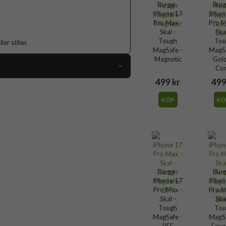
Burga -
Burg
iPhone 17
iPhon
Pro Max -
Pro M
Skal -
Ska
Tough
Tou
er stilen
MagSafe -
MagSa
Magnetic
Gol
Cor
499 kr
499
119005
KÖP
KÖ
iPhone 17 Pro Max
Skal
Flerfärgad
Hårdplast (PC), Mjukplast (TPU)
Burga
Burga -
Burg
iPhone 17
iPhon
140551
Pro Max -
Pro M
4772241405512
Skal -
Ska
Tough
Tou
MagSafe -
MagSa
BFF
Favo