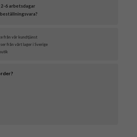
 2-6 arbetsdagar
beställningsvara?
ce från vår kundtjänst
er från vårt lager i Sverige
butik
order?