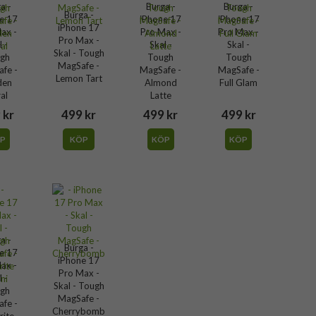
a -
Burga -
Burga -
Burga -
e 17
iPhone 17
iPhone 17
iPhone 17
ax -
Pro Max -
Pro Max -
Pro Max -
l -
Skal -
Skal -
Skal - Tough
gh
Tough
Tough
MagSafe -
fe -
MagSafe -
MagSafe -
Lemon Tart
den
Almond
Full Glam
al
Latte
 kr
499 kr
499 kr
499 kr
P
KÖP
KÖP
KÖP
a -
Burga -
e 17
iPhone 17
ax -
Pro Max -
l -
Skal - Tough
gh
MagSafe -
fe -
Cherrybomb
rite