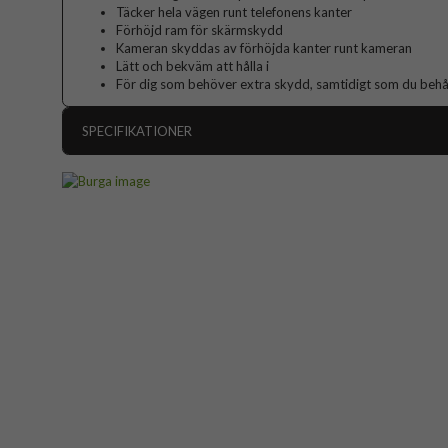
Täcker hela vägen runt telefonens kanter
Förhöjd ram för skärmskydd
Kameran skyddas av förhöjda kanter runt kameran
Lätt och bekväm att hålla i
För dig som behöver extra skydd, samtidigt som du behåll
SPECIFIKATIONER
Artikelnummer
Passar till
Produkttyp
Färg
Material
Varumärke
Tillverkarens art nr
EAN