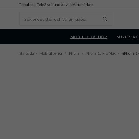
Tillbaka till Tele2.se
Kundservice
Varumärken
MOBILTILLBEHÖR
SURFPLAT
Startsida
/
Mobiltillbehör
/
iPhone
/
iPhone 17 Pro Max
/
- iPhone 1