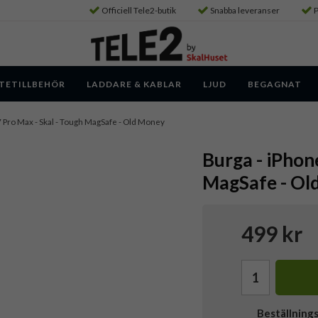
Officiell Tele2-butik
Snabba leveranser
P
TETILLBEHÖR
LADDARE & KABLAR
LJUD
BEGAGNAT
7 Pro Max - Skal - Tough MagSafe - Old Money
Burga - iPhon
MagSafe - Ol
499 kr
Beställning