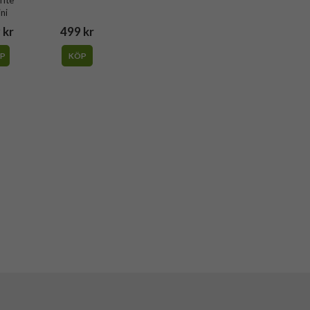
ini
 kr
499 kr
P
KÖP