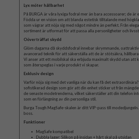
Lyx möter hållbarhet
På BURGA är våra lyxiga fodral mer än bara accessoarer; de är et
Födda ur en vision om att blanda estetisk tilltalande med högkla
som vägrar att nöja sig med något mindre än perfekt. Från elegant
sortiment är utformat för att passa alla personligheter och livssti
Oöverträffat skydd
Glöm dagarna då skyddsfodral innebar skrymmande, oattraktiva 
avancerad teknik för att säkerställa att de är stötsäkra, hållbar
Vi anser att ett mobilskal ska erbjuda maximalt skydd utan att
som återspeglas i varje produkt vi skapar.
Exklusiv design
Varför nöja sig med det vanliga när du kan få det extraordinära? V
sofistikerad design som gör att din enhet sticker ut från mängde
de senaste modetrenderna, vilket säkerställer att din telefon in
som en förlängning av din personliga stil.
Burga Tough MagSafe-skalen är ditt VIP-pass till modedjungeln. Bli
boss.
Funktioner
MagSafe kompatibel
Dubbla lager: Silikon på insidan + hårt skal på utsidan