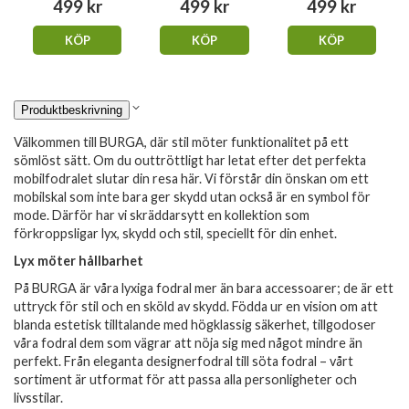
499 kr
499 kr
499 kr
KÖP
KÖP
KÖP
Produktbeskrivning
Välkommen till BURGA, där stil möter funktionalitet på ett
sömlöst sätt. Om du outtröttligt har letat efter det perfekta
mobilfodralet slutar din resa här. Vi förstår din önskan om ett
mobilskal som inte bara ger skydd utan också är en symbol för
mode. Därför har vi skräddarsytt en kollektion som
förkroppsligar lyx, skydd och stil, speciellt för din enhet.
Lyx möter hållbarhet
På BURGA är våra lyxiga fodral mer än bara accessoarer; de är ett
uttryck för stil och en sköld av skydd. Födda ur en vision om att
blanda estetisk tilltalande med högklassig säkerhet, tillgodoser
våra fodral dem som vägrar att nöja sig med något mindre än
perfekt. Från eleganta designerfodral till söta fodral – vårt
sortiment är utformat för att passa alla personligheter och
livsstilar.