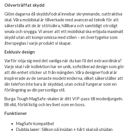
Oöverträffat skydd
Glöm dagarna då skyddsfodral innebar skrymmande, oattraktiva
skal. Våra mobilskal är tillverkade med avancerad teknik för att
säkerställa att de är stötsäkra, hållbara och samtidigt otroligt
smala och snygga. Vi anser att ett mobilskal ska erbjuda maximalt
skydd utan att kompromissa med stilen – en övertygelse som
återspeglas i varje produkt vi skapar.
Exklusiv design
Varför nöja sig med det vanliga när du kan få det extraordinära?
Varje skal i vår kollektion har en unik, sofistikerad design som gör
att din enhet sticker ut från mängden. Våra designerfodral är
inspirerade av de senaste modetrenderna, vilket säkerställer att
din telefon inte bara är skyddad, utan också fungerar som en
förlängning av din personliga stil.
Burga Tough MagSafe-skalen är ditt VIP-pass till modedjungeln.
Bli vild, förbli listig och lev livet som en boss.
Funktioner
MagSafe kompatibel
Dubbla lager: Silikon på insidan + hårt skal på utsidan