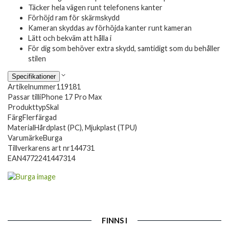
Täcker hela vägen runt telefonens kanter
Förhöjd ram för skärmskydd
Kameran skyddas av förhöjda kanter runt kameran
Lätt och bekväm att hålla i
För dig som behöver extra skydd, samtidigt som du behåller
stilen
Specifikationer
Artikelnummer
119181
Passar till
iPhone 17 Pro Max
Produkttyp
Skal
Färg
Flerfärgad
Material
Hårdplast (PC), Mjukplast (TPU)
Varumärke
Burga
Tillverkarens art nr
144731
EAN
4772241447314
FINNS I