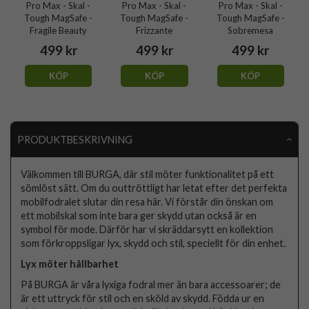
Pro Max - Skal -
Pro Max - Skal -
Pro Max - Skal -
Tough MagSafe -
Tough MagSafe -
Tough MagSafe -
Fragile Beauty
Frizzante
Sobremesa
499 kr
499 kr
499 kr
KÖP
KÖP
KÖP
PRODUKTBESKRIVNING
Välkommen till BURGA, där stil möter funktionalitet på ett
sömlöst sätt. Om du outtröttligt har letat efter det perfekta
mobilfodralet slutar din resa här. Vi förstår din önskan om
ett mobilskal som inte bara ger skydd utan också är en
symbol för mode. Därför har vi skräddarsytt en kollektion
som förkroppsligar lyx, skydd och stil, speciellt för din enhet.
Lyx möter hållbarhet
På BURGA är våra lyxiga fodral mer än bara accessoarer; de
är ett uttryck för stil och en sköld av skydd. Födda ur en