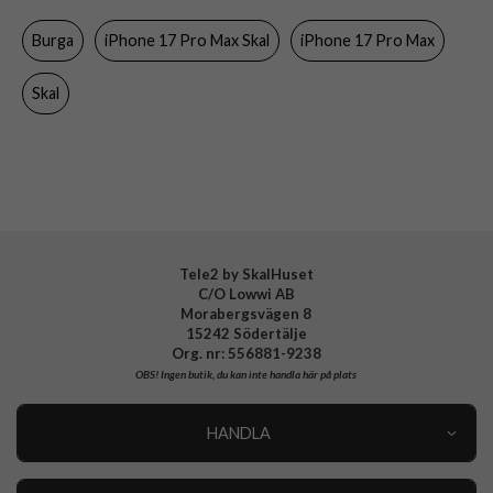
Färg
Flerfärgad
Burga
iPhone 17 Pro Max Skal
iPhone 17 Pro Max
Material
Hårdplast (PC), Mjukplast (TPU)
Varumärke
Burga
Skal
Tillverkarens art nr
143521
EAN
4772241435212
Tele2 by SkalHuset
C/O Lowwi AB
Morabergsvägen 8
15242 Södertälje
Org. nr: 556881-9238
OBS!
Ingen butik, du kan inte handla här på plats
HANDLA
Outlet