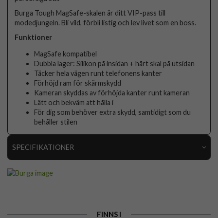
Burga Tough MagSafe-skalen är ditt VIP-pass till
modedjungeln. Bli vild, förbli listig och lev livet som en boss.
Funktioner
MagSafe kompatibel
Dubbla lager: Silikon på insidan + hårt skal på utsidan
Täcker hela vägen runt telefonens kanter
Förhöjd ram för skärmskydd
Kameran skyddas av förhöjda kanter runt kameran
Lätt och bekväm att hålla i
För dig som behöver extra skydd, samtidigt som du
behåller stilen
SPECIFIKATIONER
Artikelnummer
119004
Passar till
iPhone 17 Pro Max
Produkttyp
Skal
FINNS I