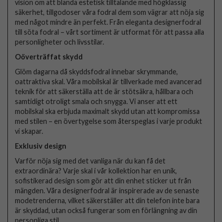
vision om att blanda estetisk tilltalande med högklassig
säkerhet, tillgodoser våra fodral dem som vägrar att nöja sig
med något mindre än perfekt. Från eleganta designerfodral
till söta fodral – vårt sortiment är utformat för att passa alla
personligheter och livsstilar.
Oöverträffat skydd
Glöm dagarna då skyddsfodral innebar skrymmande,
oattraktiva skal. Våra mobilskal är tillverkade med avancerad
teknik för att säkerställa att de är stötsäkra, hållbara och
samtidigt otroligt smala och snygga. Vi anser att ett
mobilskal ska erbjuda maximalt skydd utan att kompromissa
med stilen – en övertygelse som återspeglas i varje produkt
vi skapar.
Exklusiv design
Varför nöja sig med det vanliga när du kan få det
extraordinära? Varje skal i vår kollektion har en unik,
sofistikerad design som gör att din enhet sticker ut från
mängden. Våra designerfodral är inspirerade av de senaste
modetrenderna, vilket säkerställer att din telefon inte bara
är skyddad, utan också fungerar som en förlängning av din
personliga stil.